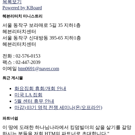
목록보기
Powered by KBoard
헤븐리터치 미니스트리
서울 동작구 보라매로 5길 35 지하1층
헤븐리터치센터
서울 동작구 신대방동 395-65 지하1층
헤븐리터치센터
전화 : 02-576-0153
팩스 : 02-447-2039
이메일
htm0691@naver.com
최근 게시물
화요집회 휴회/개회 안내
미국 LA 집회
5월 센터 휴무 안내
마감) 03기 영적 전쟁 세미나(온/오프라인)
파트너쉽
이 땅에 도래한 하나님나라에서 킹덤빌더의 삶을 살기를 갈망
하시는 분들을 저희 HTM의 파트너로 초대합니다."