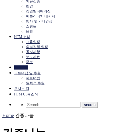
치유간증
찬양
킹덤빌더매거진
헤븐리터치 메시지
행사 및 기타영상
쇼핑몰
음반
HTM 소식
교육일정
외부집회 일정
공지사항
보도자료
주보
간증나눔
파트너십 및 후원
파트너쉽
일회적 후원
오시는 길
HTM USA 소식
Home
간증나눔