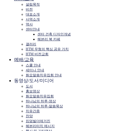
설립목적
비전
대표소개
사역소개
역사
센터안내
센터 건축 디자인개념
헤븐리 북 카페
갤러리
HTM 무형의 핵심 공유 가치
HTM 비전교회
예배/교육
스쿨 안내
세미나 안내
화요말씀치유집회 안내
동영상/도서/미디어
도서
홍보영상
화요말씀치유집회
하나님의 하루-영상
하나님의 하루-말씀묵상
치유간증
찬양
킹덤빌더매거진
헤븐리터치 메시지