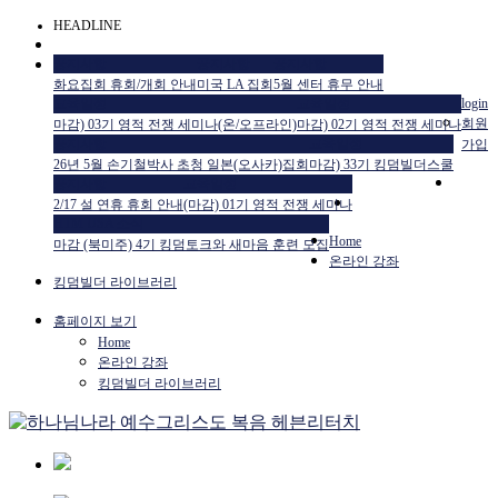
HEADLINE
공지사항
공지사항
공지사항
화요집회 휴회/개회 안내
미국 LA 집회
5월 센터 휴무 안내
교육일정
교육일정
login
회원
마감) 03기 영적 전쟁 세미나(온/오프라인)
마감) 02기 영적 전쟁 세미나
공지사항
교육일정
가입
26년 5월 손기철박사 초청 일본(오사카)집회
마감) 33기 킹덤빌더스쿨
공지사항
교육일정
2/17 설 연휴 휴회 안내
(마감) 01기 영적 전쟁 세미나
HTM USA 소식
Home
마감 (북미주) 4기 킹덤토크와 새마음 훈련 모집
온라인 강좌
킹덤빌더 라이브러리
홈페이지 보기
Home
온라인 강좌
킹덤빌더 라이브러리