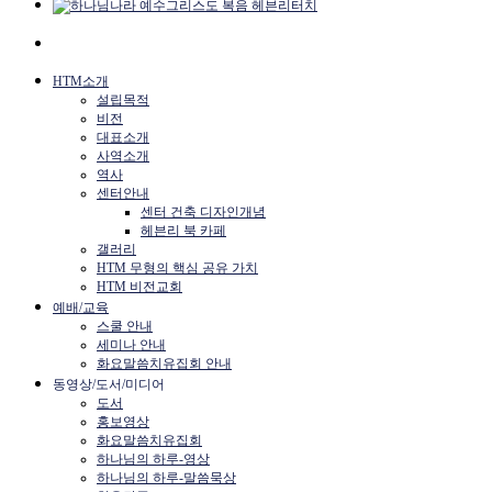
HTM소개
설립목적
비전
대표소개
사역소개
역사
센터안내
센터 건축 디자인개념
헤븐리 북 카페
갤러리
HTM 무형의 핵심 공유 가치
HTM 비전교회
예배/교육
스쿨 안내
세미나 안내
화요말씀치유집회 안내
동영상/도서/미디어
도서
홍보영상
화요말씀치유집회
하나님의 하루-영상
하나님의 하루-말씀묵상