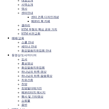
대표소개
사역소개
역사
센터안내
센터 건축 디자인개념
헤븐리 북 카페
갤러리
HTM 무형의 핵심 공유 가치
HTM 비전교회
예배/교육
스쿨 안내
세미나 안내
화요말씀치유집회 안내
동영상/도서/미디어
도서
홍보영상
화요말씀치유집회
하나님의 하루-영상
하나님의 하루-말씀묵상
치유간증
찬양
킹덤빌더매거진
헤븐리터치 메시지
행사 및 기타영상
쇼핑몰
음반