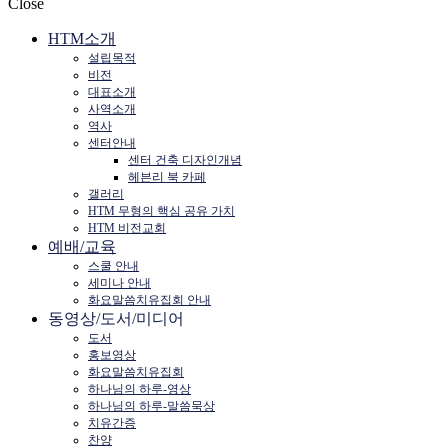
Close
HTM소개
설립목적
비전
대표소개
사역소개
역사
센터안내
센터 건축 디자인개념
헤븐리 북 카페
갤러리
HTM 무형의 핵심 공유 가치
HTM 비전교회
예배/교육
스쿨 안내
세미나 안내
화요말씀치유집회 안내
동영상/도서/미디어
도서
홍보영상
화요말씀치유집회
하나님의 하루-영상
하나님의 하루-말씀묵상
치유간증
찬양