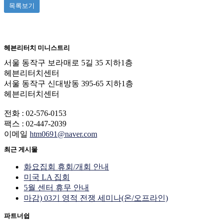
목록보기
Powered by KBoard
헤븐리터치 미니스트리
서울 동작구 보라매로 5길 35 지하1층
헤븐리터치센터
서울 동작구 신대방동 395-65 지하1층
헤븐리터치센터
전화 : 02-576-0153
팩스 : 02-447-2039
이메일
htm0691@naver.com
최근 게시물
화요집회 휴회/개회 안내
미국 LA 집회
5월 센터 휴무 안내
마감) 03기 영적 전쟁 세미나(온/오프라인)
파트너쉽