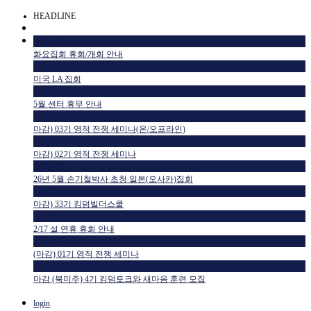
HEADLINE
공지사항
화요집회 휴회/개회 안내
공지사항
미국 LA 집회
공지사항
5월 센터 휴무 안내
교육일정
마감) 03기 영적 전쟁 세미나(온/오프라인)
교육일정
마감) 02기 영적 전쟁 세미나
공지사항
26년 5월 손기철박사 초청 일본(오사카)집회
교육일정
마감) 33기 킹덤빌더스쿨
공지사항
2/17 설 연휴 휴회 안내
교육일정
(마감) 01기 영적 전쟁 세미나
HTM USA 소식
마감 (북미주) 4기 킹덤토크와 새마음 훈련 모집
login