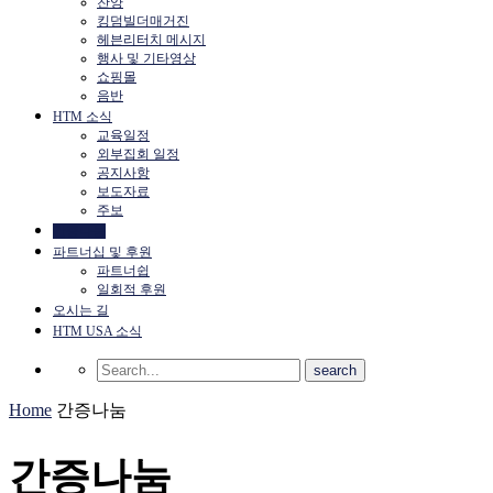
찬양
킹덤빌더매거진
헤븐리터치 메시지
행사 및 기타영상
쇼핑몰
음반
HTM 소식
교육일정
외부집회 일정
공지사항
보도자료
주보
간증나눔
파트너십 및 후원
파트너쉽
일회적 후원
오시는 길
HTM USA 소식
Home
간증나눔
간증나눔