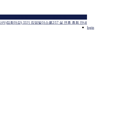
교육일정
공지사항
사카)집회
마감) 33기 킹덤빌더스쿨
2/17 설 연휴 휴회 안내
login