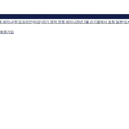
교육일정
공지사항
전쟁 세미나(온/오프라인)
마감) 02기 영적 전쟁 세미나
26년 5월 손기철박사 초청 일본(오
회원가입