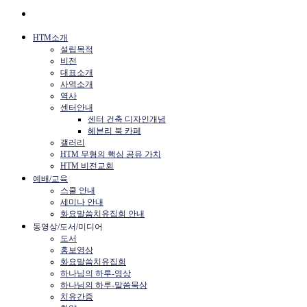
HTM소개
설립목적
비전
대표소개
사역소개
역사
센터안내
센터 건축 디자인개념
헤븐리 북 카페
갤러리
HTM 무형의 핵심 공유 가치
HTM 비전교회
예배/교육
스쿨 안내
세미나 안내
화요말씀치유집회 안내
동영상/도서/미디어
도서
홍보영상
화요말씀치유집회
하나님의 하루-영상
하나님의 하루-말씀묵상
치유간증