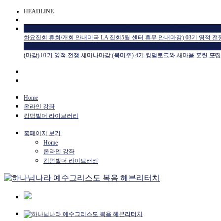
HEADLINE
공지사항
공지사항
공지사항
교육일정
화요집회 휴회/개회 안내
미국 LA 집회
5월 센터 휴무 안내
마감) 03기 영적 
교육일정
HTM USA 소식
(마감) 01기 영적 전쟁 세미나
마감 (북미주) 4기 킹덤토크와 새마음 훈련 모집
Home
온라인 강좌
킹덤빌더 라이브러리
홈페이지 보기
Home
온라인 강좌
킹덤빌더 라이브러리