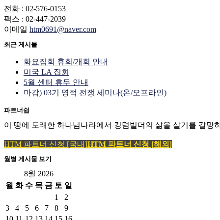
전화 : 02-576-0153
팩스 : 02-447-2039
이메일
htm0691@naver.com
최근 게시물
화요집회 휴회/개회 안내
미국 LA 집회
5월 센터 휴무 안내
마감) 03기 영적 전쟁 세미나(온/오프라인)
파트너쉽
이 땅에 도래한 하나님나라에서 킹덤빌더의 삶을 살기를 갈망하
HTM 파트너 신청 [국내]
HTM 파트너 신청 [해외]
월별 게시물 보기
8월 2026
월
화
수
목
금
토
일
1
2
3
4
5
6
7
8
9
10
11
12
13
14
15
16