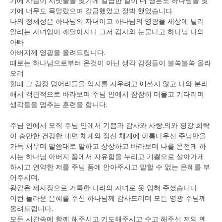
기에 사슴이 시냇물을 찾기에 갈급한 같이 내 영혼도 하나님을 찾
기에 너무도 목말랐으며 갈급했었고 절박 했었습니다
나의 정체성은 하나님의 자녀이고 하나님의 영광을 세상에 널리
알리는 자녀임이 깨달아지니 그저 감사와 눈물나고 하나님 나의
아빠
아버지께 영광을 올려드립니다.
때로는 하나님으로부터 온것이 아닌 생각 감정들이 불쑥불쑥 올라
오려
할때 그 감정 덩어리들을 억지를 지우려고 애쓰지 않고 나와 분리
해서 객관적으로 바라보며 주님 안에서 잠잠히 머물고 기다리며
생각들을 멈추는 훈련을 합니다.
주님 안에서 오직 주님 안에서 기쁨과 감사와 사랑.의와 평강 희락
이 충만한 건강한 내면 체계와 정신 체계에 아름다우신 주님만을
가득 채우며 말씀대로 말하고 상상하고 바라보며 나를 온전케 하
시는 하나님 아버지 품에서 자유함을 누리고 기쁨으로 살아가게
하시고 연약한 저를 주님 품에 안아주시고 말할 수 없는 은혜를 부
어주시며.
왕같은 제사장으로 거룩한 나라의 자녀로 옷 입혀 주셨습니다.
이런 놀라운 은혜를 주신 하나님께 감사드리며 모든 영광 주님께
올려드립니다.
모든 시간속에 함께 해주시고 기도해주시고 수고 해주신 저의 멘