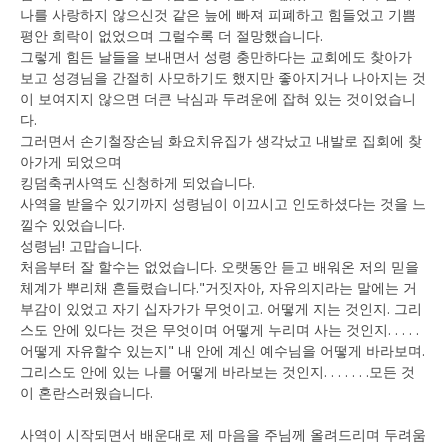
나를 사랑하지 않으신것 같은 늪에 빠져 피폐하고 힘들었고 기쁨
평안 희락이 없었으며 그럴수록 더 절망했습니다.
그렇게 힘든 날들을 보내면서 성령 충만하다는 교회에도 찾아가
보고 성경님을 간절히 사모하기도 했지만 좋아지거나 나아지는 것
이 보여지지 않으면 더큰 낙심과 두려운에 잡혀 있는 것이었습니
다.
그러면서 손기철장손님 화요치유집가 생각났고 내발로 집회에 찾
아가게 되었으며
킹덤축귀사역도 신청하게 되었습니다.
사역을 받을수 있기까지 성령님이 이끄시고 인도하셨다는 것을 느
낄수 있었습니다.
성령님! 고맙습니다.
처음부터 잘 할수는 없었습니다. 오랫동안 듣고 배워온 저의 믿을
체계가 뿌리채 흔들렸습니다."거짓자아, 자유의지라는 말에는 거
부감이 있었고 자기 십자가가 무엇이고. 어떻게 지는 것인지. 그리
스도 안에 있다는 것은 무엇이며 어떻게 누리며 사는 것인지. . . . .
어떻게 자유할수 있는지" 내 안에 계신 예수님을 어떻게 바라보며.
그리스도 안에 있는 나를 어떻게 바라보는 것인지. . . . . . .모든 것
이 혼란스러웠습니다.
사역이 시작되면서 배운대로 제 마음을 주님께 올려드리며 두려움