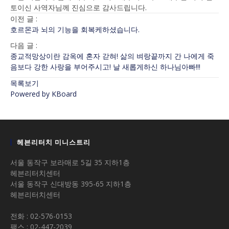
토이신 사역자님께 진심으로 감사드립니다.
이전 글 :
호르몬과 뇌의 기능을 회복케하셨습니다.
다음 글 :
종교적망상이란 감옥에 혼자 갇혀! 삶의 벼랑끝까지 간 나에게 죽
음보다 강한 사랑을 부어주시고! 날 새롭게하신 하나님아빠!!!
목록보기
Powered by KBoard
헤븐리터치 미니스트리
서울 동작구 보라매로 5길 35 지하1층
헤븐리터치센터
서울 동작구 신대방동 395-65 지하1층
헤븐리터치센터
전화 : 02-576-0153
팩스 : 02-447-2039