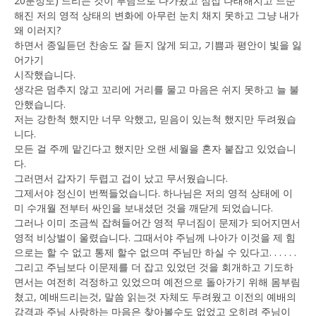
20분정도) 드리는 것이 부담으로 다가왔고 점접 나태해지고 느순
해진 저의 영적 상태의 변화에 아무런 눈치 채지 못하고 그냥 내가
왜 이러지?
하면서 종일듣던 찬송도 잘 듣지 않게 되고, 기쁨과 평안이 빛을 잃
어가기
시작했습니다.
생각은 멈추지 않고 꼬리에 거리를 물고 마음은 쉬지 못하고 늘 불
안했습니다.
저는 강한척 했지만 너무 악했고, 믿음이 있는척 했지만 두려웠습
니다.
모든 걸 주께 맡긴다고 했지만 오랜 세월을 혼자 붙잡고 있었습니
다.
그러면서 갑자기 두렵고 겁이 났고 무서웠습니다.
그제서야 정신이 번쩍들었습니다. 하나님은 저의 영적 상태에 이
미 수개월 전부터 싸인을 보내셨던 것을 깨닫게 되었습니다.
그러나 이미 조금씩 잡혀들어간 영적 무너짐이 문제가 되어지면서
영적 비상벌이 울렸습니다. 그때서야 주님께 나아가 이것을 제 힘
으로는 할 수 없고 통제 할수 없으며 주님만 하실 수 있다고. . . . . .
그리고 주님보다 이문제를 더 잡고 있었던 것을 회개하고 기도하
면서는 여전히 걱정하고 있었으며 예전으로 돌아가기 위해 몸부림
쳤고, 예배드리는것, 말씀 읽는것 자체도 두려웠고 이전의 예배의
감격과 주님 사랑하는 마음은 찾아볼수도 없었고 오히려 주님이