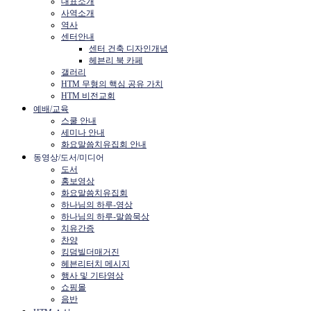
대표소개
사역소개
역사
센터안내
센터 건축 디자인개념
헤븐리 북 카페
갤러리
HTM 무형의 핵심 공유 가치
HTM 비전교회
예배/교육
스쿨 안내
세미나 안내
화요말씀치유집회 안내
동영상/도서/미디어
도서
홍보영상
화요말씀치유집회
하나님의 하루-영상
하나님의 하루-말씀묵상
치유간증
찬양
킹덤빌더매거진
헤븐리터치 메시지
행사 및 기타영상
쇼핑몰
음반