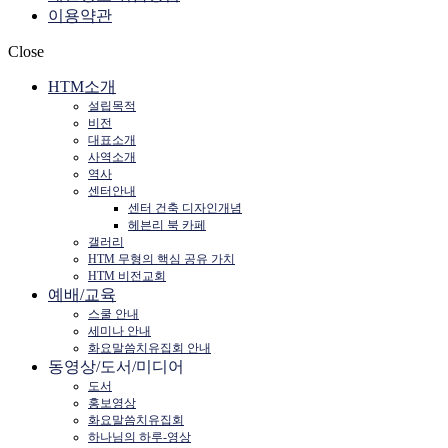
이용약관
Close
HTM소개
설립목적
비전
대표소개
사역소개
역사
센터안내
센터 건축 디자인개념
헤븐리 북 카페
갤러리
HTM 무형의 핵심 공유 가치
HTM 비전교회
예배/교육
스쿨 안내
세미나 안내
화요말씀치유집회 안내
동영상/도서/미디어
도서
홍보영상
화요말씀치유집회
하나님의 하루-영상