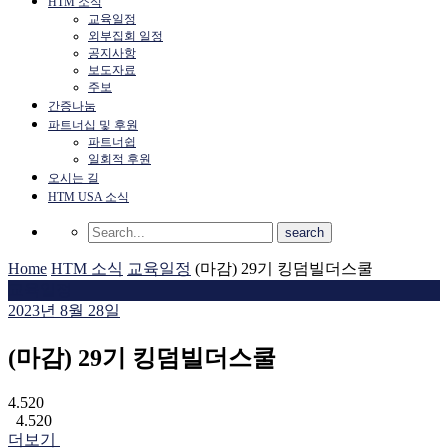
HTM 소식
교육일정
외부집회 일정
공지사항
보도자료
주보
간증나눔
파트너십 및 후원
파트너쉽
일회적 후원
오시는 길
HTM USA 소식
Home
HTM 소식
교육일정
(마감) 29기 킹덤빌더스쿨
교육일정
2023년 8월 28일
(마감) 29기 킹덤빌더스쿨
4.520
4.520
더보기