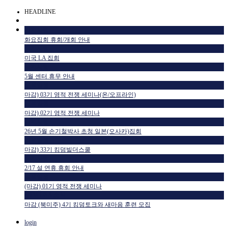
HEADLINE
공지사항
화요집회 휴회/개회 안내
공지사항
미국 LA 집회
공지사항
5월 센터 휴무 안내
교육일정
마감) 03기 영적 전쟁 세미나(온/오프라인)
교육일정
마감) 02기 영적 전쟁 세미나
공지사항
26년 5월 손기철박사 초청 일본(오사카)집회
교육일정
마감) 33기 킹덤빌더스쿨
공지사항
2/17 설 연휴 휴회 안내
교육일정
(마감) 01기 영적 전쟁 세미나
HTM USA 소식
마감 (북미주) 4기 킹덤토크와 새마음 훈련 모집
login