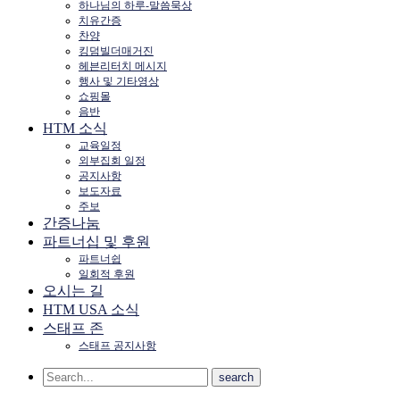
하나님의 하루-말씀묵상
치유간증
찬양
킹덤빌더매거진
헤븐리터치 메시지
행사 및 기타영상
쇼핑몰
음반
HTM 소식
교육일정
외부집회 일정
공지사항
보도자료
주보
간증나눔
파트너십 및 후원
파트너쉽
일회적 후원
오시는 길
HTM USA 소식
스태프 존
스태프 공지사항