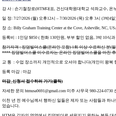
강 사 : 손기철장로(HTM대표, 건신대학원대학교 석좌교수, 온
일 정: 7/27/2026 (월) 오후12시 – 7/30/2026 (목) 오후 3시 (3박4일
장 소: Billy Graham Training Center at the Cove, Asheville, NC, U
등록비 : 1인당 $850 ( 한화 130만원, 부부 할인 없음, 3박 10
참가자격 : 킹덤빌더스쿨(온라인 포함) 1회 이상 수료하신 분(필
**** 킹덤빌더스쿨 미수료자는 온라인 킹덤빌더스쿨을 마친 후
교 통 : 수업 장소까지 개인적으로 오셔야 합니다(개인이 왕복 
등록 마감 : 마감
마감_신청서 접수하러 가기(클릭)
자세한 문의 htmusa0691@gmail.com 미주 사무국 980-224-0730
이천 년 전 예수님께서 행하신 일들은 제자 또는 사람들과 하나
었습니다.
HTM은 각자의 영역에서 킹덤빌더로 세워지기 원하는 분들 대상으로 노