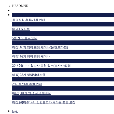
HEADLINE
공지사항
화요집회 휴회/개회 안내
공지사항
미국 LA 집회
공지사항
5월 센터 휴무 안내
교육일정
마감) 03기 영적 전쟁 세미나(온/오프라인)
교육일정
마감) 02기 영적 전쟁 세미나
공지사항
26년 5월 손기철박사 초청 일본(오사카)집회
교육일정
마감) 33기 킹덤빌더스쿨
공지사항
2/17 설 연휴 휴회 안내
교육일정
(마감) 01기 영적 전쟁 세미나
HTM USA 소식
마감 (북미주) 4기 킹덤토크와 새마음 훈련 모집
login