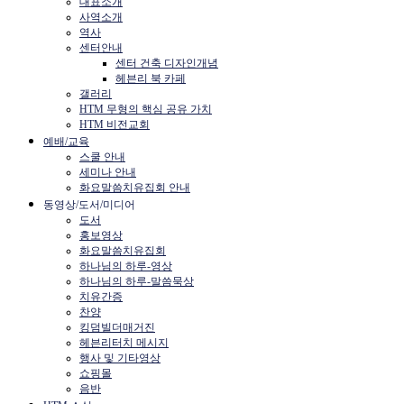
대표소개
사역소개
역사
센터안내
센터 건축 디자인개념
헤븐리 북 카페
갤러리
HTM 무형의 핵심 공유 가치
HTM 비전교회
예배/교육
스쿨 안내
세미나 안내
화요말씀치유집회 안내
동영상/도서/미디어
도서
홍보영상
화요말씀치유집회
하나님의 하루-영상
하나님의 하루-말씀묵상
치유간증
찬양
킹덤빌더매거진
헤븐리터치 메시지
행사 및 기타영상
쇼핑몰
음반