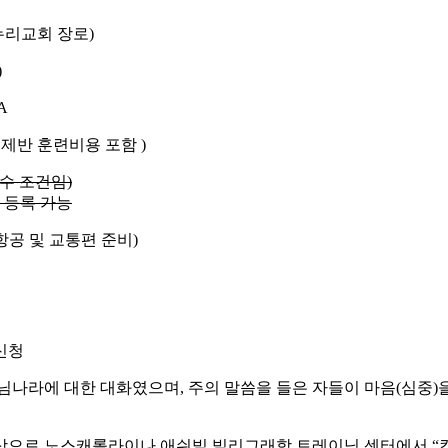
누리교회 장로)
)
SA
식과 제반 훈련비용 포함 )
수 조건임)
 등록 가능
항공 및 교통편 준비)
 신청
님나라에 대한 대화였으며, 주의 말씀을 들은 자들이 마음(심중
스캐롤라이나 애쉬빌 빌리그래함 트레이닝 센터에서 “킹덤토크와 새마음 훈련