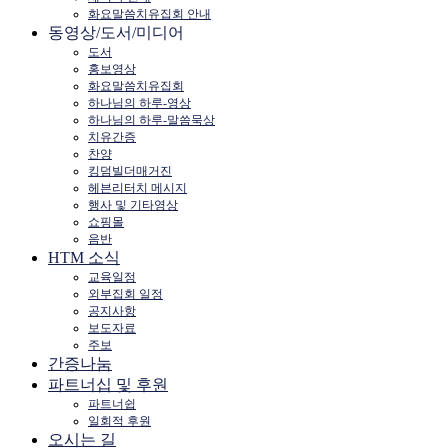
화요말씀치유집회 안내
동영상/도서/미디어
도서
홍보영상
화요말씀치유집회
하나님의 하루-영상
하나님의 하루-말씀묵상
치유간증
찬양
킹덤빌더매거진
헤븐리터치 메시지
행사 및 기타영상
쇼핑몰
음반
HTM 소식
교육일정
외부집회 일정
공지사항
보도자료
주보
간증나눔
파트너십 및 후원
파트너쉽
일회적 후원
오시는 길