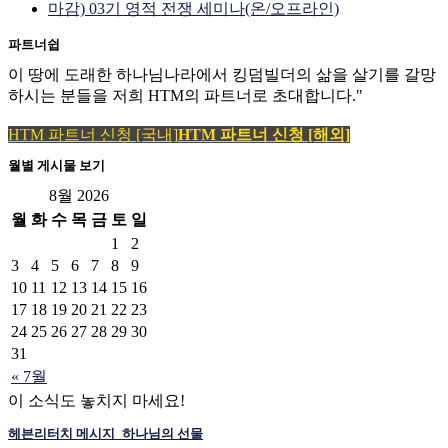
마감) 03기 영적 전쟁 세미나(온/오프라인)
파트너쉽
이 땅에 도래한 하나님나라에서 킹덤빌더의 삶을 살기를 갈망
하시는 분들을 저희 HTM의 파트너로 초대합니다."
HTM 파트너 신청 [국내]
HTM 파트너 신청 [해외]
월별 게시물 보기
8월 2026
월
화
수
목
금
토
일
1
2
3
4
5
6
7
8
9
10
11
12
13
14
15
16
17
18
19
20
21
22
23
24
25
26
27
28
29
30
31
« 7월
이 소식도 놓치지 마세요!
헤븐리터치 메시지_하나님의 선물