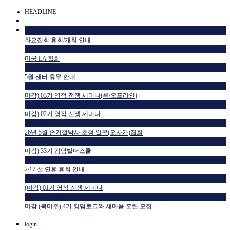
HEADLINE
공지사항
화요집회 휴회/개회 안내
공지사항
미국 LA 집회
공지사항
5월 센터 휴무 안내
교육일정
마감) 03기 영적 전쟁 세미나(온/오프라인)
교육일정
마감) 02기 영적 전쟁 세미나
공지사항
26년 5월 손기철박사 초청 일본(오사카)집회
교육일정
마감) 33기 킹덤빌더스쿨
공지사항
2/17 설 연휴 휴회 안내
교육일정
(마감) 01기 영적 전쟁 세미나
HTM USA 소식
마감 (북미주) 4기 킹덤토크와 새마음 훈련 모집
login