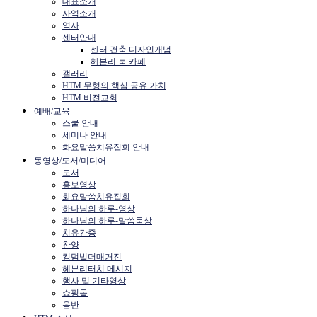
대표소개
사역소개
역사
센터안내
센터 건축 디자인개념
헤븐리 북 카페
갤러리
HTM 무형의 핵심 공유 가치
HTM 비전교회
예배/교육
스쿨 안내
세미나 안내
화요말씀치유집회 안내
동영상/도서/미디어
도서
홍보영상
화요말씀치유집회
하나님의 하루-영상
하나님의 하루-말씀묵상
치유간증
찬양
킹덤빌더매거진
헤븐리터치 메시지
행사 및 기타영상
쇼핑몰
음반