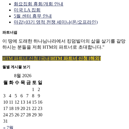
화요집회 휴회/개회 안내
미국 LA 집회
5월 센터 휴무 안내
마감) 03기 영적 전쟁 세미나(온/오프라인)
파트너쉽
이 땅에 도래한 하나님나라에서 킹덤빌더의 삶을 살기를 갈망
하시는 분들을 저희 HTM의 파트너로 초대합니다."
HTM 파트너 신청 [국내]
HTM 파트너 신청 [해외]
월별 게시물 보기
8월 2026
월
화
수
목
금
토
일
1
2
3
4
5
6
7
8
9
10
11
12
13
14
15
16
17
18
19
20
21
22
23
24
25
26
27
28
29
30
31
« 7월