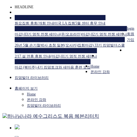
HEADLINE
공지사항
공지사항
공지사항
화요집회 휴회/개회 안내
미국 LA 집회
5월 센터 휴무 안내
교육일정
교육일정
login
회원
마감) 03기 영적 전쟁 세미나(온/오프라인)
마감) 02기 영적 전쟁 세미나
공지사항
교육일정
가입
26년 5월 손기철박사 초청 일본(오사카)집회
마감) 33기 킹덤빌더스쿨
공지사항
교육일정
2/17 설 연휴 휴회 안내
(마감) 01기 영적 전쟁 세미나
HTM USA 소식
Home
마감 (북미주) 4기 킹덤토크와 새마음 훈련 모집
온라인 강좌
킹덤빌더 라이브러리
홈페이지 보기
Home
온라인 강좌
킹덤빌더 라이브러리