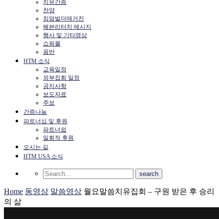
치유간증
찬양
킹덤빌더매거진
헤븐리터치 메시지
행사 및 기타영상
쇼핑몰
음반
HTM 소식
교육일정
외부집회 일정
공지사항
보도자료
주보
간증나눔
파트너십 및 후원
파트너쉽
일회적 후원
오시는 길
HTM USA 소식
Home
동영상
말씀영상
월요말씀치유집회 – 구원 받은 후 승리
의 삶