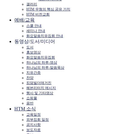
갤러리
HTM 무형의 핵심 공유 가치
HTM 비전교회
예배/교육
스쿨 안내
세미나 안내
화요말씀치유집회 안내
동영상/도서/미디어
도서
홍보영상
화요말씀치유집회
하나님의 하루-영상
하나님의 하루-말씀묵상
치유간증
찬양
킹덤빌더매거진
헤븐리터치 메시지
행사 및 기타영상
쇼핑몰
음반
HTM 소식
교육일정
외부집회 일정
공지사항
보도자료