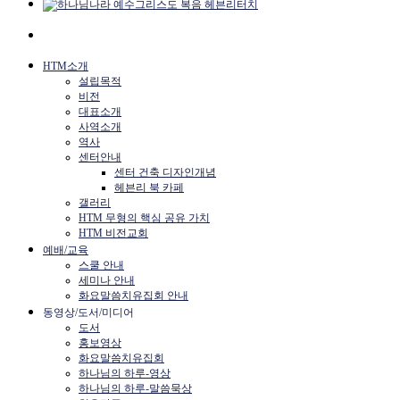
HTM소개
설립목적
비전
대표소개
사역소개
역사
센터안내
센터 건축 디자인개념
헤븐리 북 카페
갤러리
HTM 무형의 핵심 공유 가치
HTM 비전교회
예배/교육
스쿨 안내
세미나 안내
화요말씀치유집회 안내
동영상/도서/미디어
도서
홍보영상
화요말씀치유집회
하나님의 하루-영상
하나님의 하루-말씀묵상