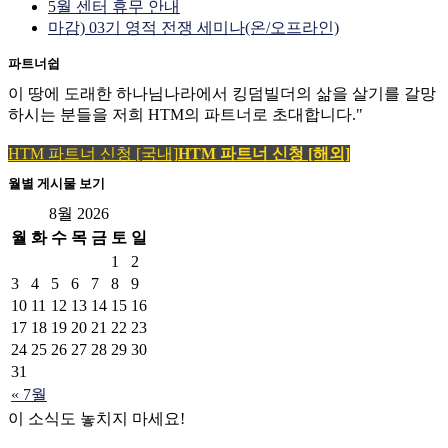
5월 센터 휴무 안내
마감) 03기 영적 전쟁 세미나(온/오프라인)
파트너쉽
이 땅에 도래한 하나님나라에서 킹덤빌더의 삶을 살기를 갈망
하시는 분들을 저희 HTM의 파트너로 초대합니다."
HTM 파트너 신청 [국내]
HTM 파트너 신청 [해외]
월별 게시물 보기
8월 2026
월
화
수
목
금
토
일
1
2
3
4
5
6
7
8
9
10
11
12
13
14
15
16
17
18
19
20
21
22
23
24
25
26
27
28
29
30
31
« 7월
이 소식도 놓치지 마세요!