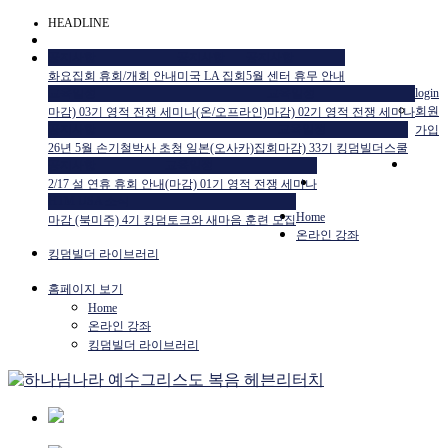
HEADLINE
공지사항
공지사항
공지사항
화요집회 휴회/개회 안내
미국 LA 집회
5월 센터 휴무 안내
교육일정
교육일정
login
회원
마감) 03기 영적 전쟁 세미나(온/오프라인)
마감) 02기 영적 전쟁 세미나
공지사항
교육일정
가입
26년 5월 손기철박사 초청 일본(오사카)집회
마감) 33기 킹덤빌더스쿨
공지사항
교육일정
2/17 설 연휴 휴회 안내
(마감) 01기 영적 전쟁 세미나
HTM USA 소식
Home
마감 (북미주) 4기 킹덤토크와 새마음 훈련 모집
온라인 강좌
킹덤빌더 라이브러리
홈페이지 보기
Home
온라인 강좌
킹덤빌더 라이브러리