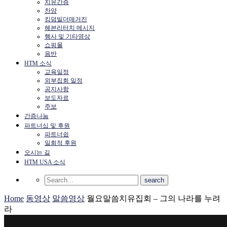
치유간증
찬양
킹덤빌더매거진
헤븐리터치 메시지
행사 및 기타영상
쇼핑몰
음반
HTM 소식
교육일정
외부집회 일정
공지사항
보도자료
주보
간증나눔
파트너십 및 후원
파트너쉽
일회적 후원
오시는 길
HTM USA 소식
Home
동영상
말씀영상
월요말씀치유집회 – 그의 나라를 누려
라