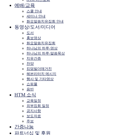
예배/교육
스쿨 안내
세미나 안내
화요말씀치유집회 안내
동영상/도서/미디어
도서
홍보영상
화요말씀치유집회
하나님의 하루-영상
하나님의 하루-말씀묵상
치유간증
찬양
킹덤빌더매거진
헤븐리터치 메시지
행사 및 기타영상
쇼핑몰
음반
HTM 소식
교육일정
외부집회 일정
공지사항
보도자료
주보
간증나눔
파트너십 및 후원