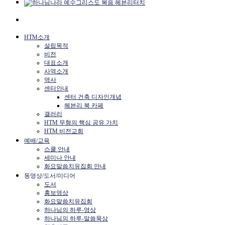
HTM소개
설립목적
비전
대표소개
사역소개
역사
센터안내
센터 건축 디자인개념
헤븐리 북 카페
갤러리
HTM 무형의 핵심 공유 가치
HTM 비전교회
예배/교육
스쿨 안내
세미나 안내
화요말씀치유집회 안내
동영상/도서/미디어
도서
홍보영상
화요말씀치유집회
하나님의 하루-영상
하나님의 하루-말씀묵상