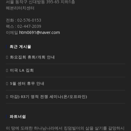
서울 동작구 신대방동 395-65 지하1층
헤븐리터치센터
전화 : 02-576-0153
팩스 : 02-447-2039
이메일
htm0691@naver.com
최근 게시물
화요집회 휴회/개회 안내
미국 LA 집회
5월 센터 휴무 안내
마감) 03기 영적 전쟁 세미나(온/오프라인)
파트너쉽
이 땅에 도래한 하나님나라에서 킹덤빌더의 삶을 살기를 갈망하시