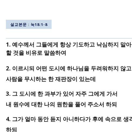
10월
2012
25일
년
10월
월요말씀치유집회 - 치유와 하나님 나라
25일
2012
설교본문 : 눅18:1-8
년
10월
월요말씀치유집회 - 의인의 간구
25일
2012
1. 예수께서 그들에게 항상 기도하고 낙심하지 말
년
10월
할 것을 비유로 말씀하여
월요말씀치유집회 - 돌을 옮겨 놓아라
25일
2012
년
2. 이르시되 어떤 도시에 하나님을 두려워하지 않고
10월
월요말씀치유집회 - 새 사람을 입으라
25일
사람을 무시하는 한 재판장이 있는데
2012
년
10월
3. 그 도시에 한 과부가 있어 자주 그에게 가서
25일
내 원수에 대한 나의 원한을 풀어 주소서 하되
4. 그가 얼마 동안 듣지 아니하다가 후에 속으로 생
하되