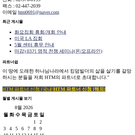
팩스 : 02-447-2039
이메일
htm0691@naver.com
최근 게시물
화요집회 휴회/개회 안내
미국 LA 집회
5월 센터 휴무 안내
마감) 03기 영적 전쟁 세미나(온/오프라인)
파트너쉽
이 땅에 도래한 하나님나라에서 킹덤빌더의 삶을 살기를 갈망
하시는 분들을 저희 HTM의 파트너로 초대합니다."
HTM 파트너 신청 [국내]
HTM 파트너 신청 [해외]
월별 게시물 보기
8월 2026
월
화
수
목
금
토
일
1
2
3
4
5
6
7
8
9