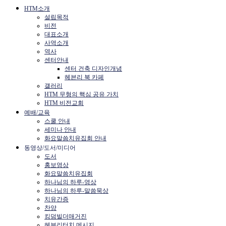
HTM소개
설립목적
비전
대표소개
사역소개
역사
센터안내
센터 건축 디자인개념
헤븐리 북 카페
갤러리
HTM 무형의 핵심 공유 가치
HTM 비전교회
예배/교육
스쿨 안내
세미나 안내
화요말씀치유집회 안내
동영상/도서/미디어
도서
홍보영상
화요말씀치유집회
하나님의 하루-영상
하나님의 하루-말씀묵상
치유간증
찬양
킹덤빌더매거진
헤븐리터치 메시지