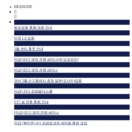
HEADLINE
공지사항
화요집회 휴회/개회 안내
공지사항
미국 LA 집회
공지사항
5월 센터 휴무 안내
교육일정
마감) 03기 영적 전쟁 세미나(온/오프라인)
교육일정
마감) 02기 영적 전쟁 세미나
공지사항
26년 5월 손기철박사 초청 일본(오사카)집회
교육일정
마감) 33기 킹덤빌더스쿨
공지사항
2/17 설 연휴 휴회 안내
교육일정
(마감) 01기 영적 전쟁 세미나
HTM USA 소식
마감 (북미주) 4기 킹덤토크와 새마음 훈련 모집