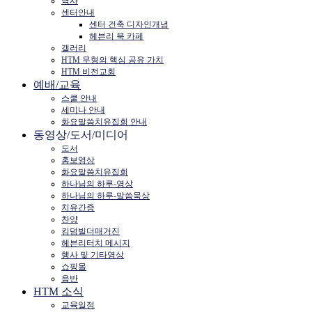
역사
센터안내
센터 건축 디자인개념
헤븐리 북 카페
갤러리
HTM 무형의 핵심 공유 가치
HTM 비전교회
예배/교육
스쿨 안내
세미나 안내
화요말씀치유집회 안내
동영상/도서/미디어
도서
홍보영상
화요말씀치유집회
하나님의 하루-영상
하나님의 하루-말씀묵상
치유간증
찬양
킹덤빌더매거진
헤븐리터치 메시지
행사 및 기타영상
쇼핑몰
음반
HTM 소식
교육일정