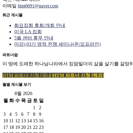
이메일
htm0691@naver.com
최근 게시물
화요집회 휴회/개회 안내
미국 LA 집회
5월 센터 휴무 안내
마감) 03기 영적 전쟁 세미나(온/오프라인)
파트너쉽
이 땅에 도래한 하나님나라에서 킹덤빌더의 삶을 살기를 갈망하
HTM 파트너 신청 [국내]
HTM 파트너 신청 [해외]
월별 게시물 보기
8월 2026
월
화
수
목
금
토
일
1
2
3
4
5
6
7
8
9
10
11
12
13
14
15
16
17
18
19
20
21
22
23