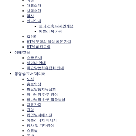
비전
대표소개
사역소개
역사
센터안내
센터 건축 디자인개념
헤븐리 북 카페
갤러리
HTM 무형의 핵심 공유 가치
HTM 비전교회
예배/교육
스쿨 안내
세미나 안내
화요말씀치유집회 안내
동영상/도서/미디어
도서
홍보영상
화요말씀치유집회
하나님의 하루-영상
하나님의 하루-말씀묵상
치유간증
찬양
킹덤빌더매거진
헤븐리터치 메시지
행사 및 기타영상
쇼핑몰
음반