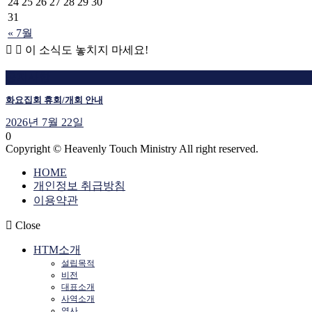
24
25
26
27
28
29
30
31
« 7월
이 소식도 놓치지 마세요!
공지사항
화요집회 휴회/개회 안내
2026년 7월 22일
0
Copyright © Heavenly Touch Ministry All right reserved.
HOME
개인정보 취급방침
이용약관
Close
HTM소개
설립목적
비전
대표소개
사역소개
역사