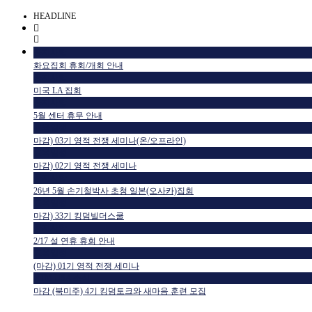
HEADLINE
공지사항
화요집회 휴회/개회 안내
공지사항
미국 LA 집회
공지사항
5월 센터 휴무 안내
교육일정
마감) 03기 영적 전쟁 세미나(온/오프라인)
교육일정
마감) 02기 영적 전쟁 세미나
공지사항
26년 5월 손기철박사 초청 일본(오사카)집회
교육일정
마감) 33기 킹덤빌더스쿨
공지사항
2/17 설 연휴 휴회 안내
교육일정
(마감) 01기 영적 전쟁 세미나
HTM USA 소식
마감 (북미주) 4기 킹덤토크와 새마음 훈련 모집