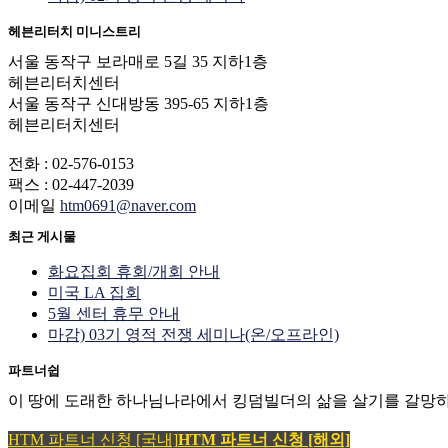
헤븐리터치 미니스트리
서울 동작구 보라매로 5길 35 지하1층
헤븐리터치센터
서울 동작구 신대방동 395-65 지하1층
헤븐리터치센터
전화 : 02-576-0153
팩스 : 02-447-2039
이메일
htm0691@naver.com
최근 게시물
화요집회 휴회/개회 안내
미국 LA 집회
5월 센터 휴무 안내
마감) 03기 영적 전쟁 세미나(온/오프라인)
파트너쉽
이 땅에 도래한 하나님나라에서 킹덤빌더의 삶을 살기를 갈망하
HTM 파트너 신청 [국내]
HTM 파트너 신청 [해외]