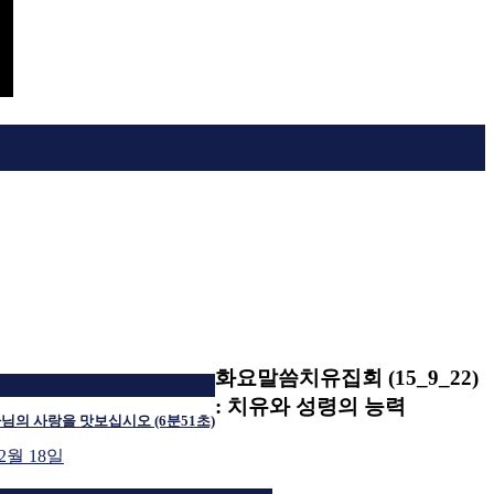
화요말씀치유집회 (15_9_22)
: 치유와 성령의 능력
님의 사랑을 맛보십시오 (6분51초)
 2월 18일