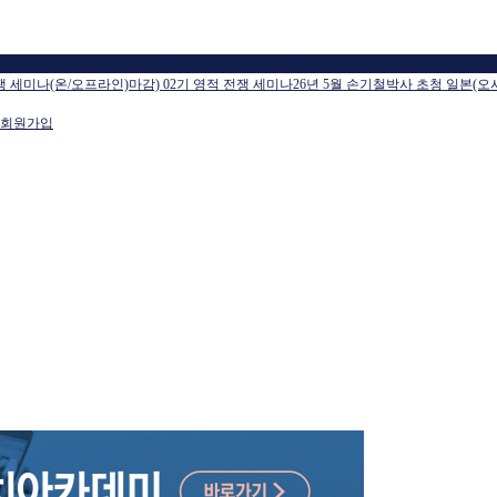
교육일정
공지사항
전쟁 세미나(온/오프라인)
마감) 02기 영적 전쟁 세미나
26년 5월 손기철박사 초청 일본(오
회원가입