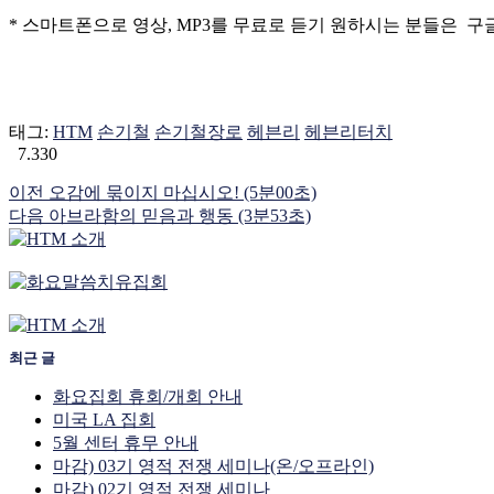
* 스마트폰으로 영상, MP3를 무료로 듣기 원하시는 분들은 구글
태그:
HTM
손기철
손기철장로
헤븐리
헤븐리터치
7.330
이전
오감에 묶이지 마십시오! (5분00초)
다음
아브라함의 믿음과 행동 (3분53초)
최근 글
화요집회 휴회/개회 안내
미국 LA 집회
5월 센터 휴무 안내
마감) 03기 영적 전쟁 세미나(온/오프라인)
마감) 02기 영적 전쟁 세미나