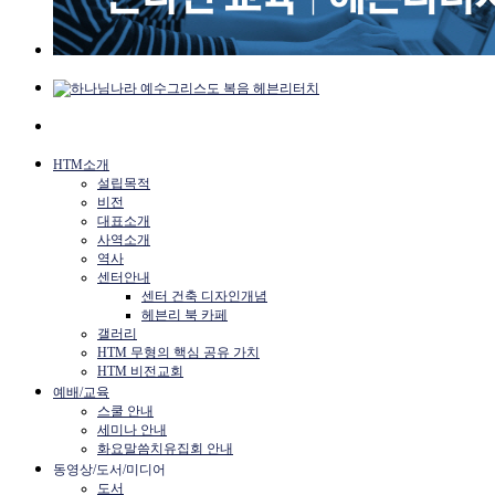
HTM소개
설립목적
비전
대표소개
사역소개
역사
센터안내
센터 건축 디자인개념
헤븐리 북 카페
갤러리
HTM 무형의 핵심 공유 가치
HTM 비전교회
예배/교육
스쿨 안내
세미나 안내
화요말씀치유집회 안내
동영상/도서/미디어
도서