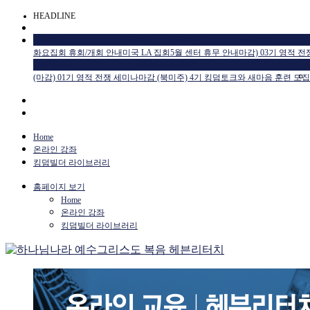
HEADLINE
공지사항
공지사항
공지사항
교육일정
화요집회 휴회/개회 안내
미국 LA 집회
5월 센터 휴무 안내
마감) 03기 영적 
교육일정
HTM USA 소식
(마감) 01기 영적 전쟁 세미나
마감 (북미주) 4기 킹덤토크와 새마음 훈련 모집
Home
온라인 강좌
킹덤빌더 라이브러리
홈페이지 보기
Home
온라인 강좌
킹덤빌더 라이브러리