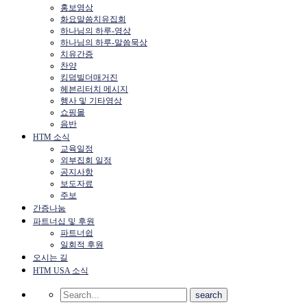
홍보영상
화요말씀치유집회
하나님의 하루-영상
하나님의 하루-말씀묵상
치유간증
찬양
킹덤빌더매거진
헤븐리터치 메시지
행사 및 기타영상
쇼핑몰
음반
HTM 소식
교육일정
외부집회 일정
공지사항
보도자료
주보
간증나눔
파트너십 및 후원
파트너쉽
일회적 후원
오시는 길
HTM USA 소식