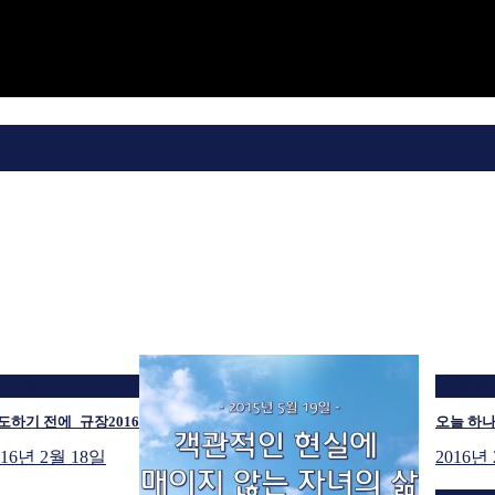
생 중
재생 중
도하기 전에_규장2016
오늘 하나
016년 2월 18일
2016년