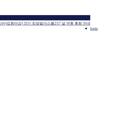
교육일정
공지사항
사카)집회
마감) 33기 킹덤빌더스쿨
2/17 설 연휴 휴회 안내
login