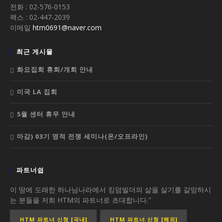
전화 : 02-576-0153
팩스 : 02-447-2039
이메일
htm0691@naver.com
최근 게시물
화요집회 휴회/개회 안내
미국 LA 집회
5월 센터 휴무 안내
마감) 03기 영적 전쟁 세미나(온/오프라인)
파트너쉽
이 땅에 도래한 하나님나라에서 킹덤빌더의 삶을 살기를 갈망하시
는 분들을 저희 HTM의 파트너로 초대합니다."
HTM 파트너 신청 [국내]
HTM 파트너 신청 [해외]