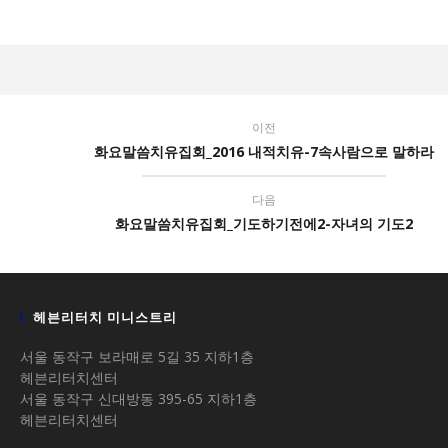
년
10월
화요집회 휴회/개회 안내
27일
2016
년
미국 LA 집회
10월
2016
27일
년
5월 센터 휴무 안내
10월
이전
2016
27일
화요말씀치유집회_2016 내적치유-7속사람으로 말하라
년
마감) 03기 영적 전쟁 세미나(온/오프라인)
10월
2016
27일
년
마감) 02기 영적 전쟁 세미나
다음
10월
2016
화요말씀치유집회_기도하기전에2-자녀의 기도2
27일
년
10월
27일
헤븐리터치 미니스트리
서울 동작구 보라매로 5길 35 지하1층
헤븐리터치센터
서울 동작구 신대방동 395-65 지하1층
헤븐리터치센터