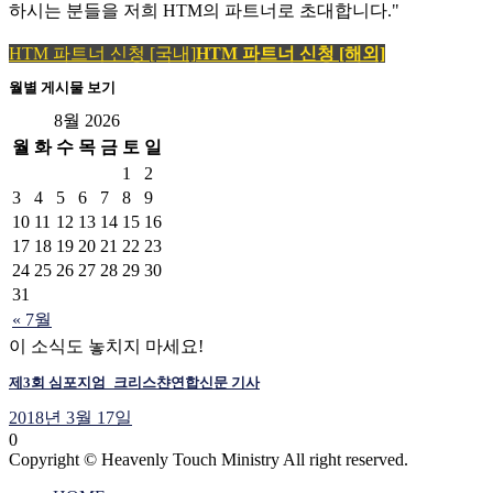
하시는 분들을 저희 HTM의 파트너로 초대합니다."
HTM 파트너 신청 [국내]
HTM 파트너 신청 [해외]
월별 게시물 보기
8월 2026
월
화
수
목
금
토
일
1
2
3
4
5
6
7
8
9
10
11
12
13
14
15
16
17
18
19
20
21
22
23
24
25
26
27
28
29
30
31
« 7월
이 소식도 놓치지 마세요!
제3회 심포지엄_크리스챤연합신문 기사
2018년 3월 17일
0
Copyright © Heavenly Touch Ministry All right reserved.