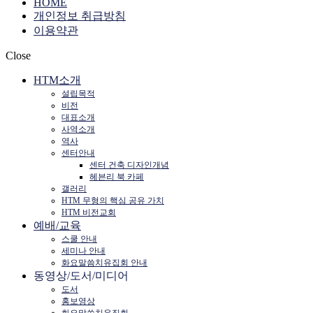
HOME
개인정보 취급방침
이용약관
Close
HTM소개
설립목적
비전
대표소개
사역소개
역사
센터안내
센터 건축 디자인개념
헤븐리 북 카페
갤러리
HTM 무형의 핵심 공유 가치
HTM 비전교회
예배/교육
스쿨 안내
세미나 안내
화요말씀치유집회 안내
동영상/도서/미디어
도서
홍보영상
화요말씀치유집회