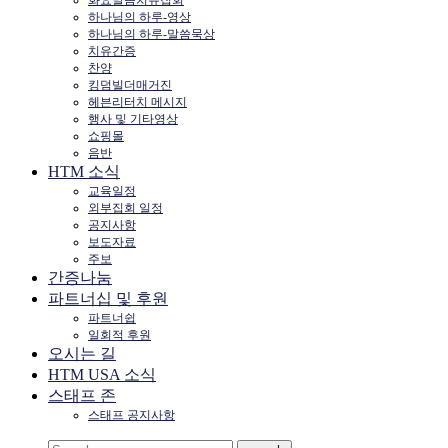
하나님의 하루-영상
하나님의 하루-말씀묵상
치유간증
찬양
킹덤빌더매거진
헤븐리터치 메시지
행사 및 기타영상
쇼핑몰
음반
HTM 소식
교육일정
외부집회 일정
공지사항
보도자료
주보
간증나눔
파트너십 및 후원
파트너쉽
일회적 후원
오시는 길
HTM USA 소식
스태프 존
스태프 공지사항