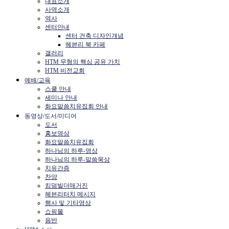
대표소개
사역소개
역사
센터안내
센터 건축 디자인개념
헤븐리 북 카페
갤러리
HTM 무형의 핵심 공유 가치
HTM 비전교회
예배/교육
스쿨 안내
세미나 안내
화요말씀치유집회 안내
동영상/도서/미디어
도서
홍보영상
화요말씀치유집회
하나님의 하루-영상
하나님의 하루-말씀묵상
치유간증
찬양
킹덤빌더매거진
헤븐리터치 메시지
행사 및 기타영상
쇼핑몰
음반