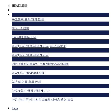
HEADLINE
공지사항
화요집회 휴회/개회 안내
공지사항
미국 LA 집회
공지사항
5월 센터 휴무 안내
교육일정
마감) 03기 영적 전쟁 세미나(온/오프라인)
교육일정
마감) 02기 영적 전쟁 세미나
공지사항
26년 5월 손기철박사 초청 일본(오사카)집회
교육일정
마감) 33기 킹덤빌더스쿨
공지사항
2/17 설 연휴 휴회 안내
교육일정
(마감) 01기 영적 전쟁 세미나
HTM USA 소식
마감 (북미주) 4기 킹덤토크와 새마음 훈련 모집
login