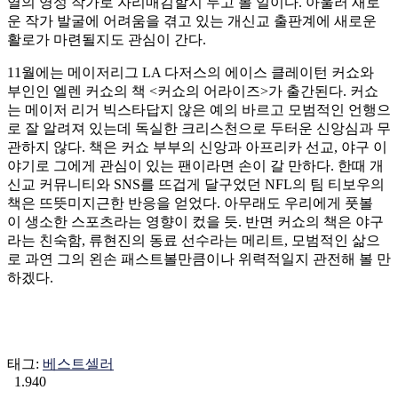
열의 영성 작가로 자리매김할지 두고 볼 일이다. 아울러 새로
운 작가 발굴에 어려움을 겪고 있는 개신교 출판계에 새로운
활로가 마련될지도 관심이 간다.
11월에는 메이저리그 LA 다저스의 에이스 클레이턴 커쇼와
부인인 엘렌 커쇼의 책 <커쇼의 어라이즈>가 출간된다. 커쇼
는 메이저 리거 빅스타답지 않은 예의 바르고 모범적인 언행으
로 잘 알려져 있는데 독실한 크리스천으로 두터운 신앙심과 무
관하지 않다. 책은 커쇼 부부의 신앙과 아프리카 선교, 야구 이
야기로 그에게 관심이 있는 팬이라면 손이 갈 만하다. 한때 개
신교 커뮤니티와 SNS를 뜨겁게 달구었던 NFL의 팀 티보우의
책은 뜨뜻미지근한 반응을 얻었다. 아무래도 우리에게 풋볼
이 생소한 스포츠라는 영향이 컸을 듯. 반면 커쇼의 책은 야구
라는 친숙함, 류현진의 동료 선수라는 메리트, 모범적인 삶으
로 과연 그의 왼손 패스트볼만큼이나 위력적일지 관전해 볼 만
하겠다.
태그:
베스트셀러
1.940