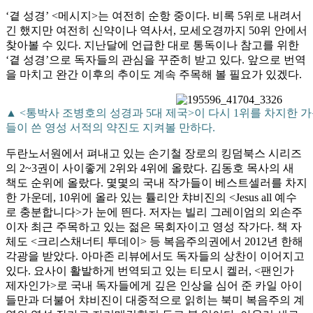
‘곁 성경’ <메시지>는 여전히 순항 중이다. 비록 5위로 내려서
긴 했지만 여전히 신약이나 역사서, 모세오경까지 50위 안에서
찾아볼 수 있다. 지난달에 언급한 대로 통독이나 참고를 위한
‘곁 성경’으로 독자들의 관심을 꾸준히 받고 있다. 앞으로 번역
을 마치고 완간 이후의 추이도 계속 주목해 볼 필요가 있겠다.
▲ <통박사 조병호의 성경과 5대 제국>이 다시 1위를 차지한 
들이 쓴 영성 서적의 약진도 지켜볼 만하다.
두란노서원에서 펴내고 있는 손기철 장로의 킹덤북스 시리즈
의 2~3권이 사이좋게 2위와 4위에 올랐다. 김동호 목사의 새
책도 순위에 올랐다. 몇몇의 국내 작가들이 베스트셀러를 차지
한 가운데, 10위에 올라 있는 튤리안 챠비진의 <Jesus all 예수
로 충분합니다>가 눈에 띈다. 저자는 빌리 그레이엄의 외손주
이자 최근 주목하고 있는 젊은 목회자이고 영성 작가다. 책 자
체도 <크리스채너티 투데이> 등 복음주의권에서 2012년 한해
각광을 받았다. 아마존 리뷰에서도 독자들의 상찬이 이어지고
있다. 요사이 활발하게 번역되고 있는 티모시 켈러, <팬인가
제자인가>로 국내 독자들에게 깊은 인상을 심어 준 카일 아이
들만과 더불어 챠비진이 대중적으로 읽히는 북미 복음주의 계