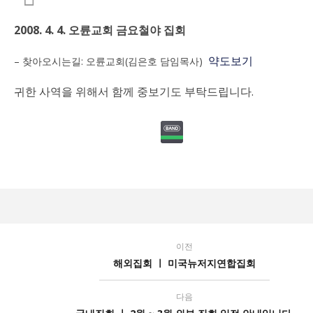
국내집회 ㅣ 2008. 4. 4. 오륜교회 금요철야 집회
2008. 4. 4. 오륜교회 금요철야 집회
2008
년 2
월 4
화요집회 휴회/개회 안내
약도보기
– 찾아오시는길: 오륜교회(김은호 담임목사)
일
2008
년 2
미국 LA 집회
귀한 사역을 위해서 함께 중보기도 부탁드립니다.
월 4
2008
일
년 2
5월 센터 휴무 안내
월 4
2008
일
년 2
마감) 03기 영적 전쟁 세미나(온/오프라인)
월 4
2008
일
년 2
마감) 02기 영적 전쟁 세미나
월 4
2008
일
년 2
월 4
일
이전
해외집회 ㅣ 미국뉴저지연합집회
다음