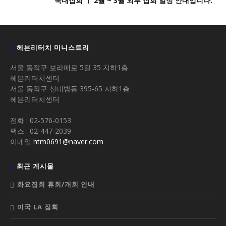
국내집회 ㅣ 2월 ~ 3월 외부 집회 일정 안내입니다.
헤븐리터치 미니스트리
서울 동작구 보라매로 5길 35 지하1층
헤븐리터치센터
서울 동작구 신대방동 395-65 지하1층
헤븐리터치센터
전화 : 02-576-0153
팩스 : 02-447-2039
이메일
htm0691@naver.com
최근 게시물
화요집회 휴회/개회 안내
미국 LA 집회