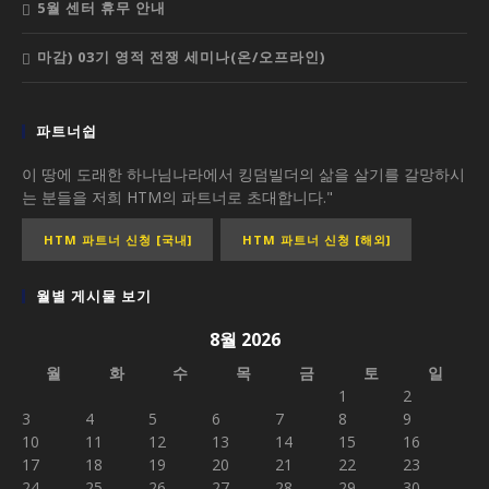
5월 센터 휴무 안내
마감) 03기 영적 전쟁 세미나(온/오프라인)
파트너쉽
이 땅에 도래한 하나님나라에서 킹덤빌더의 삶을 살기를 갈망하시
는 분들을 저희 HTM의 파트너로 초대합니다."
HTM 파트너 신청 [국내]
HTM 파트너 신청 [해외]
월별 게시물 보기
8월 2026
월
화
수
목
금
토
일
1
2
3
4
5
6
7
8
9
10
11
12
13
14
15
16
17
18
19
20
21
22
23
24
25
26
27
28
29
30