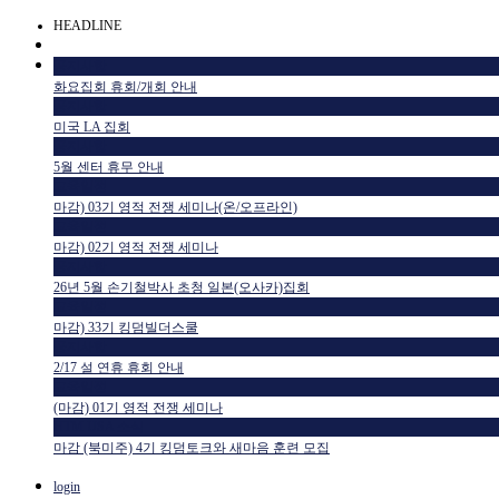
HEADLINE
공지사항
화요집회 휴회/개회 안내
공지사항
미국 LA 집회
공지사항
5월 센터 휴무 안내
교육일정
마감) 03기 영적 전쟁 세미나(온/오프라인)
교육일정
마감) 02기 영적 전쟁 세미나
공지사항
26년 5월 손기철박사 초청 일본(오사카)집회
교육일정
마감) 33기 킹덤빌더스쿨
공지사항
2/17 설 연휴 휴회 안내
교육일정
(마감) 01기 영적 전쟁 세미나
HTM USA 소식
마감 (북미주) 4기 킹덤토크와 새마음 훈련 모집
login