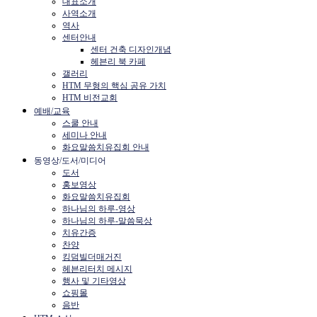
대표소개
사역소개
역사
센터안내
센터 건축 디자인개념
헤븐리 북 카페
갤러리
HTM 무형의 핵심 공유 가치
HTM 비전교회
예배/교육
스쿨 안내
세미나 안내
화요말씀치유집회 안내
동영상/도서/미디어
도서
홍보영상
화요말씀치유집회
하나님의 하루-영상
하나님의 하루-말씀묵상
치유간증
찬양
킹덤빌더매거진
헤븐리터치 메시지
행사 및 기타영상
쇼핑몰
음반