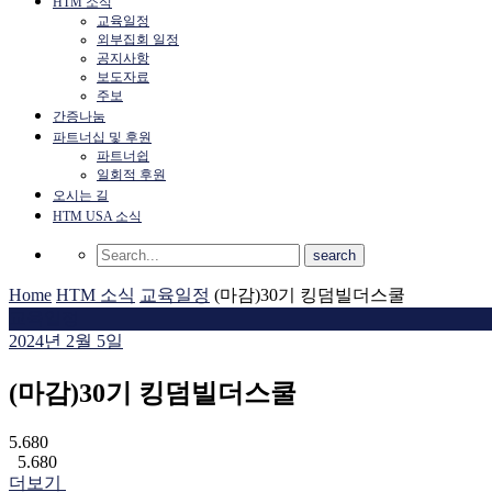
HTM 소식
교육일정
외부집회 일정
공지사항
보도자료
주보
간증나눔
파트너십 및 후원
파트너쉽
일회적 후원
오시는 길
HTM USA 소식
Home
HTM 소식
교육일정
(마감)30기 킹덤빌더스쿨
교육일정
2024년 2월 5일
(마감)30기 킹덤빌더스쿨
5.680
5.680
더보기