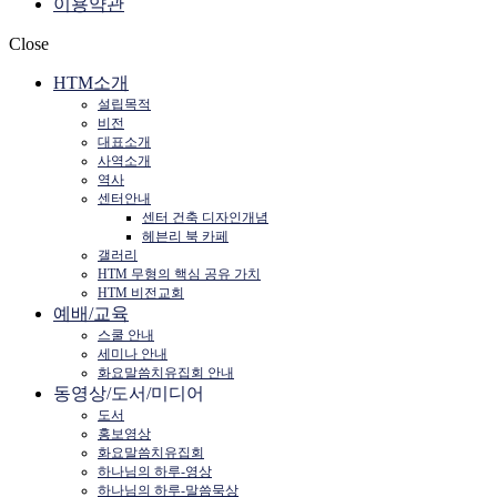
이용약관
Close
HTM소개
설립목적
비전
대표소개
사역소개
역사
센터안내
센터 건축 디자인개념
헤븐리 북 카페
갤러리
HTM 무형의 핵심 공유 가치
HTM 비전교회
예배/교육
스쿨 안내
세미나 안내
화요말씀치유집회 안내
동영상/도서/미디어
도서
홍보영상
화요말씀치유집회
하나님의 하루-영상
하나님의 하루-말씀묵상