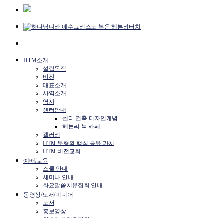
HTM소개
설립목적
비전
대표소개
사역소개
역사
센터안내
센터 건축 디자인개념
헤븐리 북 카페
갤러리
HTM 무형의 핵심 공유 가치
HTM 비전교회
예배/교육
스쿨 안내
세미나 안내
화요말씀치유집회 안내
동영상/도서/미디어
도서
홍보영상