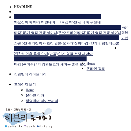
HEADLINE
공지사항
공지사항
공지사항
화요집회 휴회/개회 안내
미국 LA 집회
5월 센터 휴무 안내
교육일정
교육일정
login
회원
마감) 03기 영적 전쟁 세미나(온/오프라인)
마감) 02기 영적 전쟁 세미나
공지사항
교육일정
가입
26년 5월 손기철박사 초청 일본(오사카)집회
마감) 33기 킹덤빌더스쿨
공지사항
교육일정
2/17 설 연휴 휴회 안내
(마감) 01기 영적 전쟁 세미나
HTM USA 소식
Home
마감 (북미주) 4기 킹덤토크와 새마음 훈련 모집
온라인 강좌
킹덤빌더 라이브러리
홈페이지 보기
Home
온라인 강좌
킹덤빌더 라이브러리