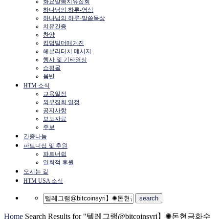
화요말씀치유집회
하나님의 하루-영상
하나님의 하루-말씀묵상
치유간증
찬양
킹덤빌더매거진
헤븐리터치 메시지
행사 및 기타영상
쇼핑몰
음반
HTM 소식
교육일정
외부집회 일정
공지사항
보도자료
주보
간증나눔
파트너십 및 후원
파트너쉽
일회적 후원
오시는 길
HTM USA 소식
Home
Search Results for "텔레그램@bitcoinsyri】✺돈현금화수