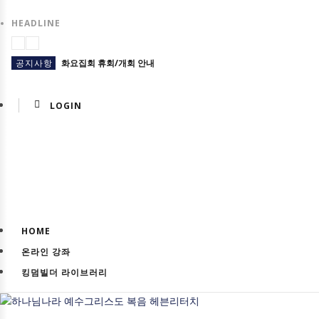
HEADLINE
공지사항
화요집회 휴회/개회 안내
공지사항
미국 LA 집회
LOGIN
공지사항
5월 센터 휴무 안내
교육일정
마감) 03기 영적 전쟁 세미나(온/오프라인)
교육일정
마감) 02기 영적 전쟁 세미나
공지사항
26년 5월 손기철박사 초청 일본(오사카)집회
교육일정
마감) 33기 킹덤빌더스쿨
HOME
공지사항
2/17 설 연휴 휴회 안내
온라인 강좌
교육일정
(마감) 01기 영적 전쟁 세미나
킹덤빌더 라이브러리
HTM USA 소식
마감 (북미주) 4기 킹덤토크와 새마음 훈련 모집