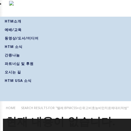
HTM소개
예배/교육
동영상/도서/미디어
HTM 소식
간증나눔
파트너십 및 후원
오시는 길
HTM USA 소식
HOME
SEARCH RESULTS FOR "텔레:BPMC55○㉢위고비효능비만치료제대리처방"
현재 내용이 없습니다.