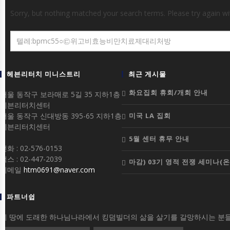
Sorry, but nothing matched your search terms. Please try again w
헤븐리터치 미니스트리
최근 게시물
화요집회 휴회/개회 안내
서울 동작구 보라매로 5길 35 지하1층
헤븐리터치센터
서울 동작구 신대방동 395-65 지하1층
미국 LA 집회
헤븐리터치센터
5월 센터 휴무 안내
전화 : 02-576-0153
팩스 : 02-447-2039
마감) 03기 영적 전쟁 세미나(
이메일
htm0691@naver.com
파트너쉽
이 땅에 도래한 하나님나라에서 킹덤빌더의 삶을 살기를 갈망하시는 분들