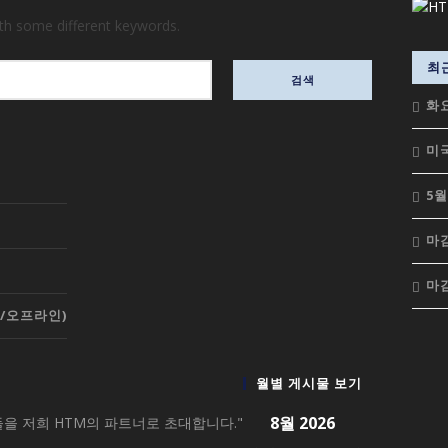
ith some different keywords.
최
화
미국
5월
마감
마감
온/오프라인)
월별 게시물 보기
8월 2026
을 저희 HTM의 파트너로 초대합니다."