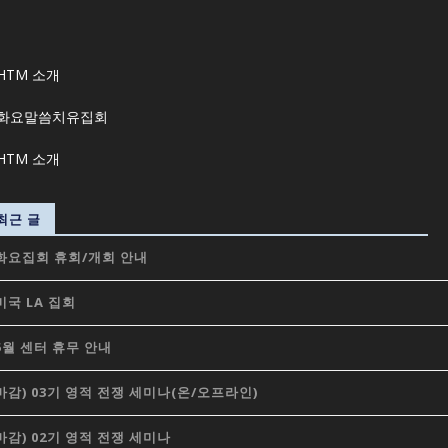
최근 글
화요집회 휴회/개회 안내
미국 LA 집회
5월 센터 휴무 안내
마감) 03기 영적 전쟁 세미나(온/오프라인)
마감) 02기 영적 전쟁 세미나