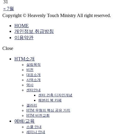
31
« 7월
Copyright © Heavenly Touch Ministry All right reserved.
HOME
개인정보 취급방침
이용약관
Close
HTM소개
설립목적
비전
대표소개
사역소개
역사
센터안내
센터 건축 디자인개념
헤븐리 북 카페
갤러리
HTM 무형의 핵심 공유 가치
HTM 비전교회
예배/교육
스쿨 안내
세미나 안내