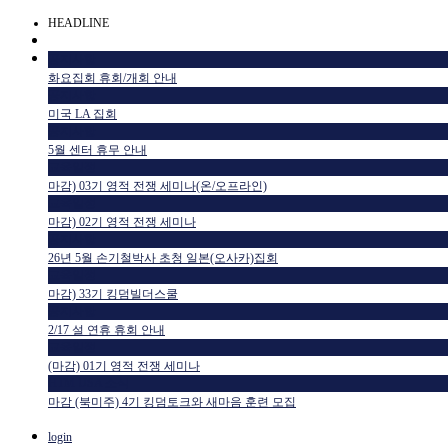
HEADLINE
공지사항
화요집회 휴회/개회 안내
공지사항
미국 LA 집회
공지사항
5월 센터 휴무 안내
교육일정
마감) 03기 영적 전쟁 세미나(온/오프라인)
교육일정
마감) 02기 영적 전쟁 세미나
공지사항
26년 5월 손기철박사 초청 일본(오사카)집회
교육일정
마감) 33기 킹덤빌더스쿨
공지사항
2/17 설 연휴 휴회 안내
교육일정
(마감) 01기 영적 전쟁 세미나
HTM USA 소식
마감 (북미주) 4기 킹덤토크와 새마음 훈련 모집
login