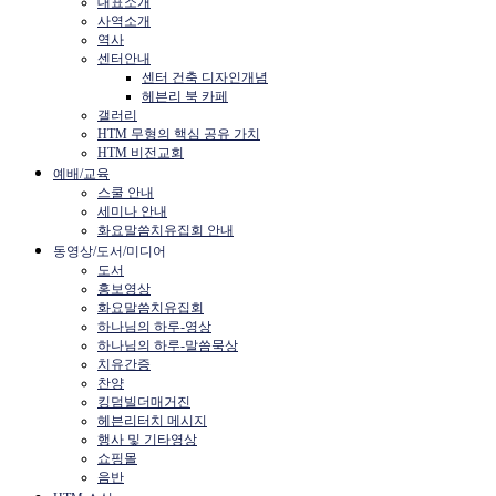
대표소개
사역소개
역사
센터안내
센터 건축 디자인개념
헤븐리 북 카페
갤러리
HTM 무형의 핵심 공유 가치
HTM 비전교회
예배/교육
스쿨 안내
세미나 안내
화요말씀치유집회 안내
동영상/도서/미디어
도서
홍보영상
화요말씀치유집회
하나님의 하루-영상
하나님의 하루-말씀묵상
치유간증
찬양
킹덤빌더매거진
헤븐리터치 메시지
행사 및 기타영상
쇼핑몰
음반