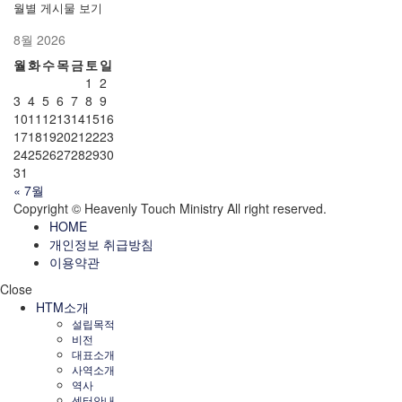
월별 게시물 보기
8월 2026
월
화
수
목
금
토
일
1
2
3
4
5
6
7
8
9
10
11
12
13
14
15
16
17
18
19
20
21
22
23
24
25
26
27
28
29
30
31
« 7월
Copyright © Heavenly Touch Ministry All right reserved.
HOME
개인정보 취급방침
이용약관
Close
HTM소개
설립목적
비전
대표소개
사역소개
역사
센터안내