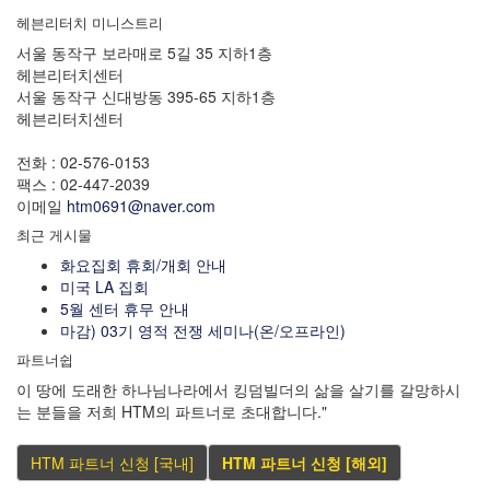
헤븐리터치 미니스트리
서울 동작구 보라매로 5길 35 지하1층
헤븐리터치센터
서울 동작구 신대방동 395-65 지하1층
헤븐리터치센터
전화 : 02-576-0153
팩스 : 02-447-2039
이메일
htm0691@naver.com
최근 게시물
화요집회 휴회/개회 안내
미국 LA 집회
5월 센터 휴무 안내
마감) 03기 영적 전쟁 세미나(온/오프라인)
파트너쉽
이 땅에 도래한 하나님나라에서 킹덤빌더의 삶을 살기를 갈망하시
는 분들을 저희 HTM의 파트너로 초대합니다."
HTM 파트너 신청 [국내]
HTM 파트너 신청 [해외]