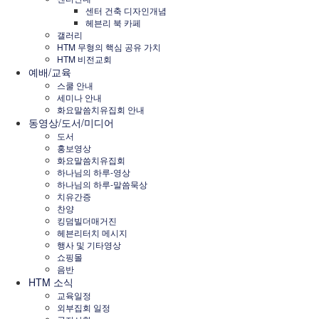
센터 건축 디자인개념
헤븐리 북 카페
갤러리
HTM 무형의 핵심 공유 가치
HTM 비전교회
예배/교육
스쿨 안내
세미나 안내
화요말씀치유집회 안내
동영상/도서/미디어
도서
홍보영상
화요말씀치유집회
하나님의 하루-영상
하나님의 하루-말씀묵상
치유간증
찬양
킹덤빌더매거진
헤븐리터치 메시지
행사 및 기타영상
쇼핑몰
음반
HTM 소식
교육일정
외부집회 일정