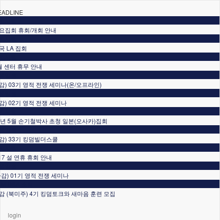
EADLINE
지사항
요집회 휴회/개회 안내
지사항
국 LA 집회
지사항
월 센터 휴무 안내
육일정
감) 03기 영적 전쟁 세미나(온/오프라인)
육일정
감) 02기 영적 전쟁 세미나
지사항
6년 5월 손기철박사 초청 일본(오사카)집회
육일정
감) 33기 킹덤빌더스쿨
지사항
/17 설 연휴 휴회 안내
육일정
마감) 01기 영적 전쟁 세미나
TM USA 소식
감 (북미주) 4기 킹덤토크와 새마음 훈련 모집
login