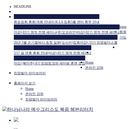
HEADLINE
공지사항
공지사항
공지사항
화요집회 휴회/개회 안내
미국 LA 집회
5월 센터 휴무 안내
교육일정
교육일정
login
회원
마감) 03기 영적 전쟁 세미나(온/오프라인)
마감) 02기 영적 전쟁 세미나
공지사항
교육일정
가입
26년 5월 손기철박사 초청 일본(오사카)집회
마감) 33기 킹덤빌더스쿨
공지사항
교육일정
2/17 설 연휴 휴회 안내
(마감) 01기 영적 전쟁 세미나
HTM USA 소식
Home
마감 (북미주) 4기 킹덤토크와 새마음 훈련 모집
온라인 강좌
킹덤빌더 라이브러리
홈페이지 보기
Home
온라인 강좌
킹덤빌더 라이브러리