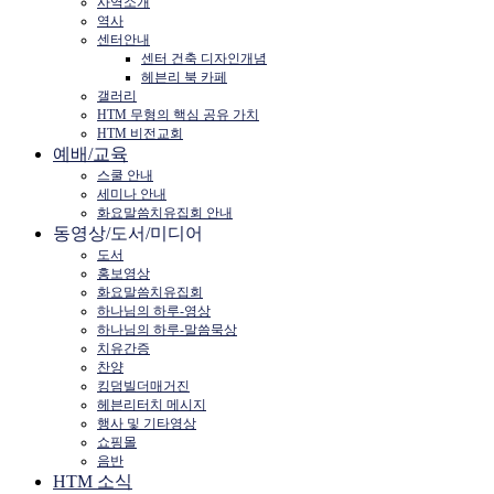
사역소개
역사
센터안내
센터 건축 디자인개념
헤븐리 북 카페
갤러리
HTM 무형의 핵심 공유 가치
HTM 비전교회
예배/교육
스쿨 안내
세미나 안내
화요말씀치유집회 안내
동영상/도서/미디어
도서
홍보영상
화요말씀치유집회
하나님의 하루-영상
하나님의 하루-말씀묵상
치유간증
찬양
킹덤빌더매거진
헤븐리터치 메시지
행사 및 기타영상
쇼핑몰
음반
HTM 소식