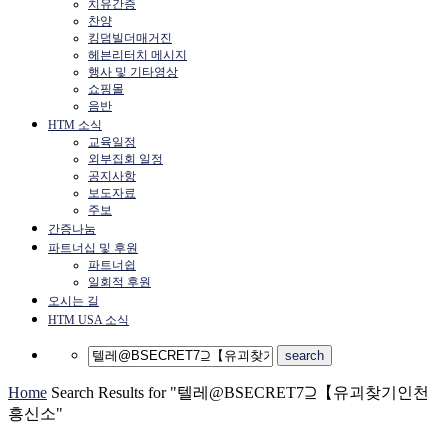
치유간증
찬양
킹덤빌더매거진
헤븐리터치 메시지
행사 및 기타영상
쇼핑몰
음반
HTM 소식
교육일정
외부집회 일정
공지사항
보도자료
주보
간증나눔
파트너십 및 후원
파트너쉽
일회적 후원
오시는 길
HTM USA 소식
Home
Search Results for "텔레@BSECRET7⊇【유괴찾기인천
흥신소"