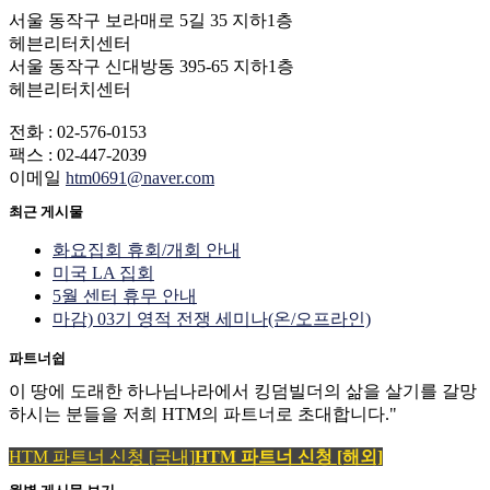
서울 동작구 보라매로 5길 35 지하1층
헤븐리터치센터
서울 동작구 신대방동 395-65 지하1층
헤븐리터치센터
전화 : 02-576-0153
팩스 : 02-447-2039
이메일
htm0691@naver.com
최근 게시물
화요집회 휴회/개회 안내
미국 LA 집회
5월 센터 휴무 안내
마감) 03기 영적 전쟁 세미나(온/오프라인)
파트너쉽
이 땅에 도래한 하나님나라에서 킹덤빌더의 삶을 살기를 갈망
하시는 분들을 저희 HTM의 파트너로 초대합니다."
HTM 파트너 신청 [국내]
HTM 파트너 신청 [해외]