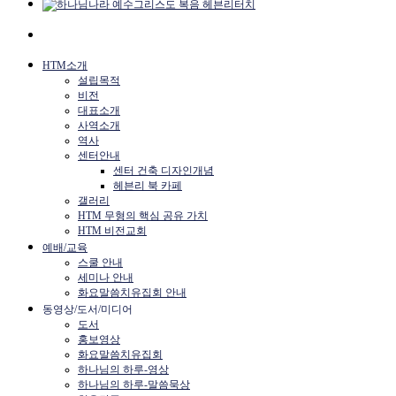
HTM소개
설립목적
비전
대표소개
사역소개
역사
센터안내
센터 건축 디자인개념
헤븐리 북 카페
갤러리
HTM 무형의 핵심 공유 가치
HTM 비전교회
예배/교육
스쿨 안내
세미나 안내
화요말씀치유집회 안내
동영상/도서/미디어
도서
홍보영상
화요말씀치유집회
하나님의 하루-영상
하나님의 하루-말씀묵상