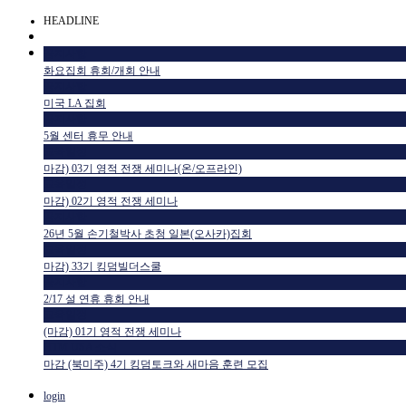
HEADLINE
공지사항
화요집회 휴회/개회 안내
공지사항
미국 LA 집회
공지사항
5월 센터 휴무 안내
교육일정
마감) 03기 영적 전쟁 세미나(온/오프라인)
교육일정
마감) 02기 영적 전쟁 세미나
공지사항
26년 5월 손기철박사 초청 일본(오사카)집회
교육일정
마감) 33기 킹덤빌더스쿨
공지사항
2/17 설 연휴 휴회 안내
교육일정
(마감) 01기 영적 전쟁 세미나
HTM USA 소식
마감 (북미주) 4기 킹덤토크와 새마음 훈련 모집
login