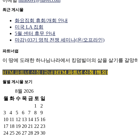
이메일
htm0691@naver.com
최근 게시물
화요집회 휴회/개회 안내
미국 LA 집회
5월 센터 휴무 안내
마감) 03기 영적 전쟁 세미나(온/오프라인)
파트너쉽
이 땅에 도래한 하나님나라에서 킹덤빌더의 삶을 살기를 갈망하
HTM 파트너 신청 [국내]
HTM 파트너 신청 [해외]
월별 게시물 보기
8월 2026
월
화
수
목
금
토
일
1
2
3
4
5
6
7
8
9
10
11
12
13
14
15
16
17
18
19
20
21
22
23
24
25
26
27
28
29
30