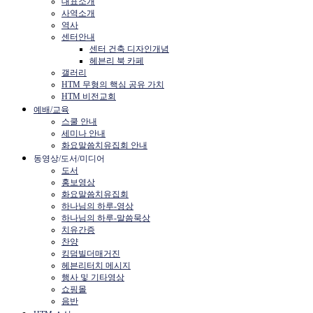
대표소개
사역소개
역사
센터안내
센터 건축 디자인개념
헤븐리 북 카페
갤러리
HTM 무형의 핵심 공유 가치
HTM 비전교회
예배/교육
스쿨 안내
세미나 안내
화요말씀치유집회 안내
동영상/도서/미디어
도서
홍보영상
화요말씀치유집회
하나님의 하루-영상
하나님의 하루-말씀묵상
치유간증
찬양
킹덤빌더매거진
헤븐리터치 메시지
행사 및 기타영상
쇼핑몰
음반