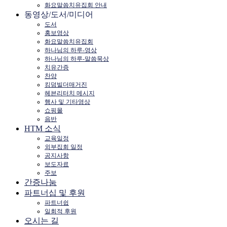
화요말씀치유집회 안내
동영상/도서/미디어
도서
홍보영상
화요말씀치유집회
하나님의 하루-영상
하나님의 하루-말씀묵상
치유간증
찬양
킹덤빌더매거진
헤븐리터치 메시지
행사 및 기타영상
쇼핑몰
음반
HTM 소식
교육일정
외부집회 일정
공지사항
보도자료
주보
간증나눔
파트너십 및 후원
파트너쉽
일회적 후원
오시는 길