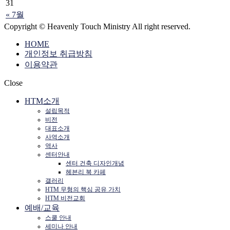
31
« 7월
Copyright © Heavenly Touch Ministry All right reserved.
HOME
개인정보 취급방침
이용약관
Close
HTM소개
설립목적
비전
대표소개
사역소개
역사
센터안내
센터 건축 디자인개념
헤븐리 북 카페
갤러리
HTM 무형의 핵심 공유 가치
HTM 비전교회
예배/교육
스쿨 안내
세미나 안내