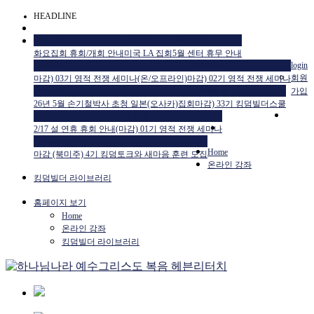
HEADLINE
공지사항
공지사항
공지사항
화요집회 휴회/개회 안내
미국 LA 집회
5월 센터 휴무 안내
교육일정
교육일정
login
회원
마감) 03기 영적 전쟁 세미나(온/오프라인)
마감) 02기 영적 전쟁 세미나
공지사항
교육일정
가입
26년 5월 손기철박사 초청 일본(오사카)집회
마감) 33기 킹덤빌더스쿨
공지사항
교육일정
2/17 설 연휴 휴회 안내
(마감) 01기 영적 전쟁 세미나
HTM USA 소식
Home
마감 (북미주) 4기 킹덤토크와 새마음 훈련 모집
온라인 강좌
킹덤빌더 라이브러리
홈페이지 보기
Home
온라인 강좌
킹덤빌더 라이브러리