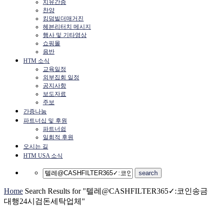
치유간증
찬양
킹덤빌더매거진
헤븐리터치 메시지
행사 및 기타영상
쇼핑몰
음반
HTM 소식
교육일정
외부집회 일정
공지사항
보도자료
주보
간증나눔
파트너십 및 후원
파트너쉽
일회적 후원
오시는 길
HTM USA 소식
Home
Search Results for "텔레@CASHFILTER365✓:코인송금
대행24시검돈세탁업체"