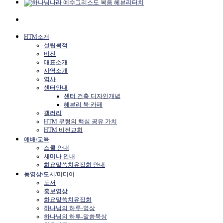
HTM소개
설립목적
비전
대표소개
사역소개
역사
센터안내
센터 건축 디자인개념
헤븐리 북 카페
갤러리
HTM 무형의 핵심 공유 가치
HTM 비전교회
예배/교육
스쿨 안내
세미나 안내
화요말씀치유집회 안내
동영상/도서/미디어
도서
홍보영상
화요말씀치유집회
하나님의 하루-영상
하나님의 하루-말씀묵상