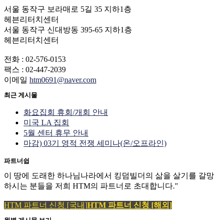
서울 동작구 보라매로 5길 35 지하1층
헤븐리터치센터
서울 동작구 신대방동 395-65 지하1층
헤븐리터치센터
전화 : 02-576-0153
팩스 : 02-447-2039
이메일
htm0691@naver.com
최근 게시물
화요집회 휴회/개회 안내
미국 LA 집회
5월 센터 휴무 안내
마감) 03기 영적 전쟁 세미나(온/오프라인)
파트너쉽
이 땅에 도래한 하나님나라에서 킹덤빌더의 삶을 살기를 갈망
하시는 분들을 저희 HTM의 파트너로 초대합니다."
HTM 파트너 신청 [국내]
HTM 파트너 신청 [해외]