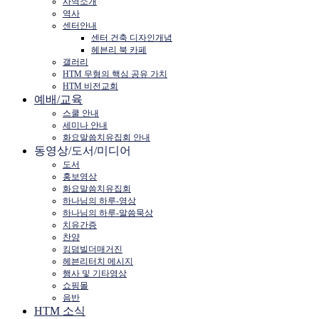
사역소개
역사
센터안내
센터 건축 디자인개념
헤븐리 북 카페
갤러리
HTM 무형의 핵심 공유 가치
HTM 비전교회
예배/교육
스쿨 안내
세미나 안내
화요말씀치유집회 안내
동영상/도서/미디어
도서
홍보영상
화요말씀치유집회
하나님의 하루-영상
하나님의 하루-말씀묵상
치유간증
찬양
킹덤빌더매거진
헤븐리터치 메시지
행사 및 기타영상
쇼핑몰
음반
HTM 소식