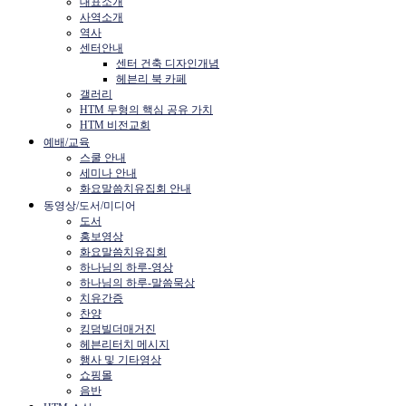
대표소개
사역소개
역사
센터안내
센터 건축 디자인개념
헤븐리 북 카페
갤러리
HTM 무형의 핵심 공유 가치
HTM 비전교회
예배/교육
스쿨 안내
세미나 안내
화요말씀치유집회 안내
동영상/도서/미디어
도서
홍보영상
화요말씀치유집회
하나님의 하루-영상
하나님의 하루-말씀묵상
치유간증
찬양
킹덤빌더매거진
헤븐리터치 메시지
행사 및 기타영상
쇼핑몰
음반