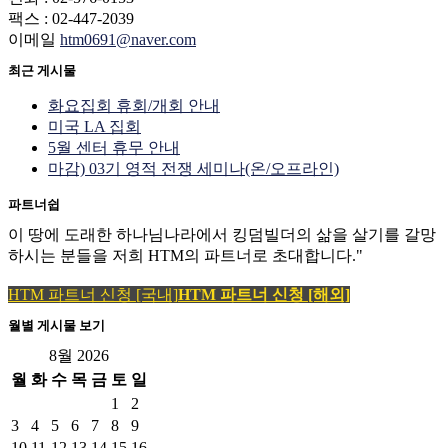
팩스 : 02-447-2039
이메일
htm0691@naver.com
최근 게시물
화요집회 휴회/개회 안내
미국 LA 집회
5월 센터 휴무 안내
마감) 03기 영적 전쟁 세미나(온/오프라인)
파트너쉽
이 땅에 도래한 하나님나라에서 킹덤빌더의 삶을 살기를 갈망
하시는 분들을 저희 HTM의 파트너로 초대합니다."
HTM 파트너 신청 [국내]
HTM 파트너 신청 [해외]
월별 게시물 보기
8월 2026
월
화
수
목
금
토
일
1
2
3
4
5
6
7
8
9
10
11
12
13
14
15
16