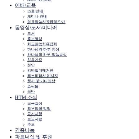
예배/교육
스쿨 안내
세미나 안내
화요말씀치유집회 안내
동영상/도서/미디어
도서
홍보영상
화요말씀치유집회
하나님의 하루-영상
하나님의 하루-말씀묵상
치유간증
찬양
킹덤빌더매거진
헤븐리터치 메시지
행사 및 기타영상
쇼핑몰
음반
HTM 소식
교육일정
외부집회 일정
공지사항
보도자료
주보
간증나눔
파트너십 및 후원