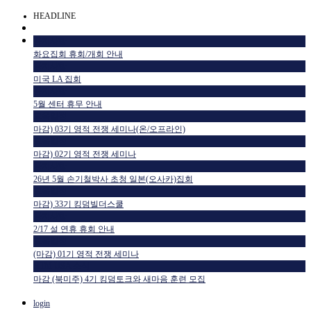
HEADLINE
공지사항
화요집회 휴회/개회 안내
공지사항
미국 LA 집회
공지사항
5월 센터 휴무 안내
교육일정
마감) 03기 영적 전쟁 세미나(온/오프라인)
교육일정
마감) 02기 영적 전쟁 세미나
공지사항
26년 5월 손기철박사 초청 일본(오사카)집회
교육일정
마감) 33기 킹덤빌더스쿨
공지사항
2/17 설 연휴 휴회 안내
교육일정
(마감) 01기 영적 전쟁 세미나
HTM USA 소식
마감 (북미주) 4기 킹덤토크와 새마음 훈련 모집
login