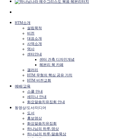
HTM소개
설립목적
비전
대표소개
사역소개
역사
센터안내
센터 건축 디자인개념
헤븐리 북 카페
갤러리
HTM 무형의 핵심 공유 가치
HTM 비전교회
예배/교육
스쿨 안내
세미나 안내
화요말씀치유집회 안내
동영상/도서/미디어
도서
홍보영상
화요말씀치유집회
하나님의 하루-영상
하나님의 하루-말씀묵상