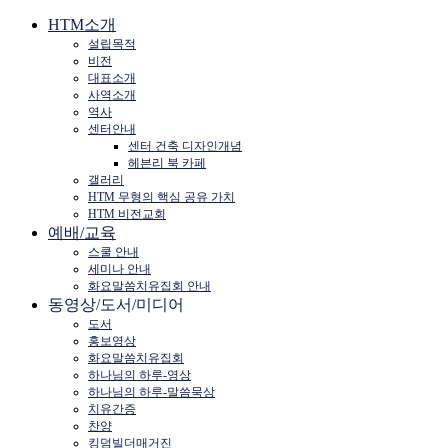
HTM소개
설립목적
비전
대표소개
사역소개
역사
센터안내
센터 건축 디자인개념
헤븐리 북 카페
갤러리
HTM 무형의 핵심 공유 가치
HTM 비전교회
예배/교육
스쿨 안내
세미나 안내
화요말씀치유집회 안내
동영상/도서/미디어
도서
홍보영상
화요말씀치유집회
하나님의 하루-영상
하나님의 하루-말씀묵상
치유간증
찬양
킹덤빌더매거진