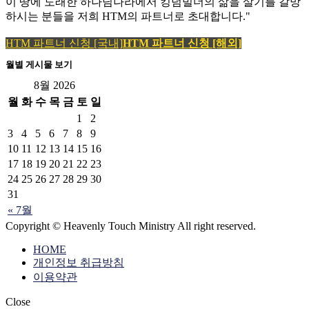
이 땅에 도래한 하나님나라에서 킹덤빌더의 삶을 살기를 갈망
하시는 분들을 저희 HTM의 파트너로 초대합니다."
HTM 파트너 신청 [국내]
HTM 파트너 신청 [해외]
월별 게시물 보기
8월 2026
월
화
수
목
금
토
일
1
2
3
4
5
6
7
8
9
10
11
12
13
14
15
16
17
18
19
20
21
22
23
24
25
26
27
28
29
30
31
« 7월
Copyright © Heavenly Touch Ministry All right reserved.
HOME
개인정보 취급방침
이용약관
Close