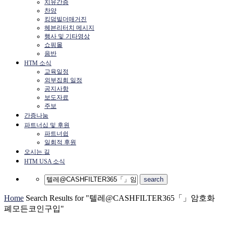
치유간증
찬양
킹덤빌더매거진
헤븐리터치 메시지
행사 및 기타영상
쇼핑몰
음반
HTM 소식
교육일정
외부집회 일정
공지사항
보도자료
주보
간증나눔
파트너십 및 후원
파트너쉽
일회적 후원
오시는 길
HTM USA 소식
Home
Search Results for "텔레@CASHFILTER365「」암호화
폐모든코인구입"