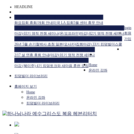
HEADLINE
공지사항
공지사항
공지사항
화요집회 휴회/개회 안내
미국 LA 집회
5월 센터 휴무 안내
교육일정
교육일정
login
회원
마감) 03기 영적 전쟁 세미나(온/오프라인)
마감) 02기 영적 전쟁 세미나
공지사항
교육일정
가입
26년 5월 손기철박사 초청 일본(오사카)집회
마감) 33기 킹덤빌더스쿨
공지사항
교육일정
2/17 설 연휴 휴회 안내
(마감) 01기 영적 전쟁 세미나
HTM USA 소식
Home
마감 (북미주) 4기 킹덤토크와 새마음 훈련 모집
온라인 강좌
킹덤빌더 라이브러리
홈페이지 보기
Home
온라인 강좌
킹덤빌더 라이브러리