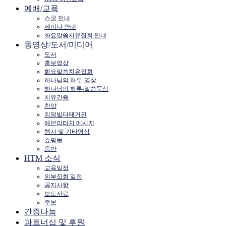
예배/교육
스쿨 안내
세미나 안내
화요말씀치유집회 안내
동영상/도서/미디어
도서
홍보영상
화요말씀치유집회
하나님의 하루-영상
하나님의 하루-말씀묵상
치유간증
찬양
킹덤빌더매거진
헤븐리터치 메시지
행사 및 기타영상
쇼핑몰
음반
HTM 소식
교육일정
외부집회 일정
공지사항
보도자료
주보
간증나눔
파트너십 및 후원