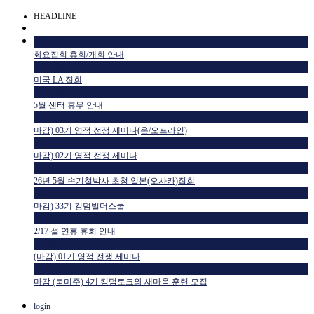
HEADLINE
공지사항
화요집회 휴회/개회 안내
공지사항
미국 LA 집회
공지사항
5월 센터 휴무 안내
교육일정
마감) 03기 영적 전쟁 세미나(온/오프라인)
교육일정
마감) 02기 영적 전쟁 세미나
공지사항
26년 5월 손기철박사 초청 일본(오사카)집회
교육일정
마감) 33기 킹덤빌더스쿨
공지사항
2/17 설 연휴 휴회 안내
교육일정
(마감) 01기 영적 전쟁 세미나
HTM USA 소식
마감 (북미주) 4기 킹덤토크와 새마음 훈련 모집
login