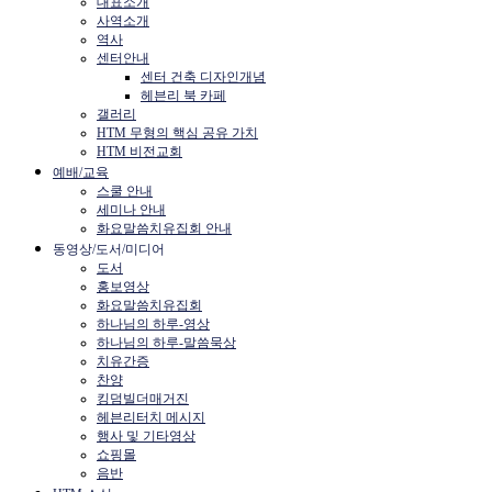
대표소개
사역소개
역사
센터안내
센터 건축 디자인개념
헤븐리 북 카페
갤러리
HTM 무형의 핵심 공유 가치
HTM 비전교회
예배/교육
스쿨 안내
세미나 안내
화요말씀치유집회 안내
동영상/도서/미디어
도서
홍보영상
화요말씀치유집회
하나님의 하루-영상
하나님의 하루-말씀묵상
치유간증
찬양
킹덤빌더매거진
헤븐리터치 메시지
행사 및 기타영상
쇼핑몰
음반