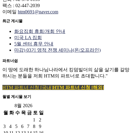
팩스 : 02-447-2039
이메일
htm0691@naver.com
최근 게시물
화요집회 휴회/개회 안내
미국 LA 집회
5월 센터 휴무 안내
마감) 03기 영적 전쟁 세미나(온/오프라인)
파트너쉽
이 땅에 도래한 하나님나라에서 킹덤빌더의 삶을 살기를 갈망
하시는 분들을 저희 HTM의 파트너로 초대합니다."
HTM 파트너 신청 [국내]
HTM 파트너 신청 [해외]
월별 게시물 보기
8월 2026
월
화
수
목
금
토
일
1
2
3
4
5
6
7
8
9
10
11
12
13
14
15
16