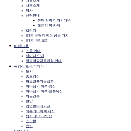
대표소개
사역소개
역사
센터안내
센터 건축 디자인개념
헤븐리 북 카페
갤러리
HTM 무형의 핵심 공유 가치
HTM 비전교회
예배/교육
스쿨 안내
세미나 안내
화요말씀치유집회 안내
동영상/도서/미디어
도서
홍보영상
화요말씀치유집회
하나님의 하루-영상
하나님의 하루-말씀묵상
치유간증
찬양
킹덤빌더매거진
헤븐리터치 메시지
행사 및 기타영상
쇼핑몰
음반