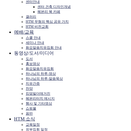
센터안내
센터 건축 디자인개념
헤븐리 북 카페
갤러리
HTM 무형의 핵심 공유 가치
HTM 비전교회
예배/교육
스쿨 안내
세미나 안내
화요말씀치유집회 안내
동영상/도서/미디어
도서
홍보영상
화요말씀치유집회
하나님의 하루-영상
하나님의 하루-말씀묵상
치유간증
찬양
킹덤빌더매거진
헤븐리터치 메시지
행사 및 기타영상
쇼핑몰
음반
HTM 소식
교육일정
외부집회 일정