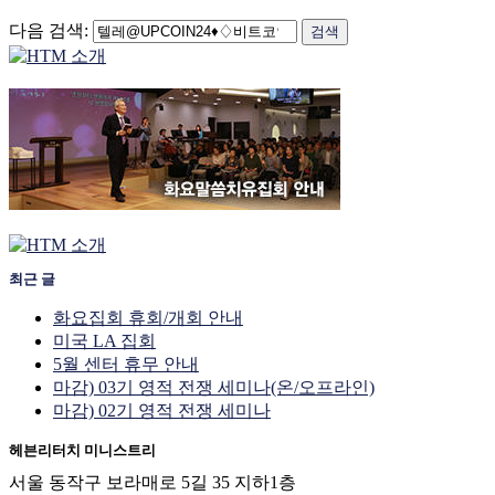
다음 검색:
최근 글
화요집회 휴회/개회 안내
미국 LA 집회
5월 센터 휴무 안내
마감) 03기 영적 전쟁 세미나(온/오프라인)
마감) 02기 영적 전쟁 세미나
헤븐리터치 미니스트리
서울 동작구 보라매로 5길 35 지하1층