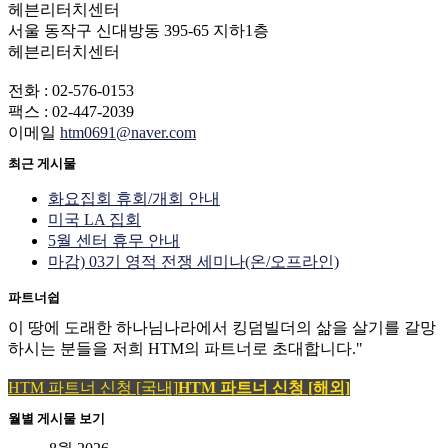
헤븐리터치센터
서울 동작구 신대방동 395-65 지하1층
헤븐리터치센터
전화 : 02-576-0153
팩스 : 02-447-2039
이메일
htm0691@naver.com
최근 게시물
화요집회 휴회/개회 안내
미국 LA 집회
5월 센터 휴무 안내
마감) 03기 영적 전쟁 세미나(온/오프라인)
파트너쉽
이 땅에 도래한 하나님나라에서 킹덤빌더의 삶을 살기를 갈망
하시는 분들을 저희 HTM의 파트너로 초대합니다."
HTM 파트너 신청 [국내]
HTM 파트너 신청 [해외]
월별 게시물 보기