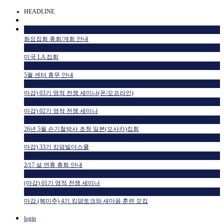
HEADLINE
공지사항
화요집회 휴회/개회 안내
공지사항
미국 LA 집회
공지사항
5월 센터 휴무 안내
교육일정
마감) 03기 영적 전쟁 세미나(온/오프라인)
교육일정
마감) 02기 영적 전쟁 세미나
공지사항
26년 5월 손기철박사 초청 일본(오사카)집회
교육일정
마감) 33기 킹덤빌더스쿨
공지사항
2/17 설 연휴 휴회 안내
교육일정
(마감) 01기 영적 전쟁 세미나
HTM USA 소식
마감 (북미주) 4기 킹덤토크와 새마음 훈련 모집
login