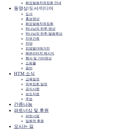
화요말씀치유집회 안내
동영상/도서/미디어
도서
홍보영상
화요말씀치유집회
하나님의 하루-영상
하나님의 하루-말씀묵상
치유간증
찬양
킹덤빌더매거진
헤븐리터치 메시지
행사 및 기타영상
쇼핑몰
음반
HTM 소식
교육일정
외부집회 일정
공지사항
보도자료
주보
간증나눔
파트너십 및 후원
파트너쉽
일회적 후원
오시는 길