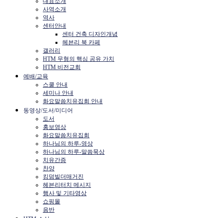
대표소개
사역소개
역사
센터안내
센터 건축 디자인개념
헤븐리 북 카페
갤러리
HTM 무형의 핵심 공유 가치
HTM 비전교회
예배/교육
스쿨 안내
세미나 안내
화요말씀치유집회 안내
동영상/도서/미디어
도서
홍보영상
화요말씀치유집회
하나님의 하루-영상
하나님의 하루-말씀묵상
치유간증
찬양
킹덤빌더매거진
헤븐리터치 메시지
행사 및 기타영상
쇼핑몰
음반