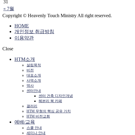
31
« 7월
Copyright © Heavenly Touch Ministry All right reserved.
HOME
개인정보 취급방침
이용약관
Close
HTM소개
설립목적
비전
대표소개
사역소개
역사
센터안내
센터 건축 디자인개념
헤븐리 북 카페
갤러리
HTM 무형의 핵심 공유 가치
HTM 비전교회
예배/교육
스쿨 안내
세미나 안내