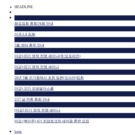
HEADLINE
공지사항
화요집회 휴회/개회 안내
공지사항
미국 LA 집회
공지사항
5월 센터 휴무 안내
교육일정
마감) 03기 영적 전쟁 세미나(온/오프라인)
교육일정
마감) 02기 영적 전쟁 세미나
공지사항
26년 5월 손기철박사 초청 일본(오사카)집회
교육일정
마감) 33기 킹덤빌더스쿨
공지사항
2/17 설 연휴 휴회 안내
교육일정
(마감) 01기 영적 전쟁 세미나
HTM USA 소식
마감 (북미주) 4기 킹덤토크와 새마음 훈련 모집
login