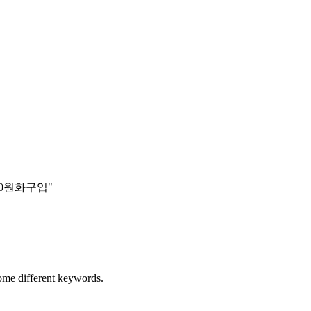
c20원화구입"
some different keywords.