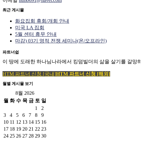
이메일
htm0691@naver.com
최근 게시물
화요집회 휴회/개회 안내
미국 LA 집회
5월 센터 휴무 안내
마감) 03기 영적 전쟁 세미나(온/오프라인)
파트너쉽
이 땅에 도래한 하나님나라에서 킹덤빌더의 삶을 살기를 갈망하
HTM 파트너 신청 [국내]
HTM 파트너 신청 [해외]
월별 게시물 보기
8월 2026
월
화
수
목
금
토
일
1
2
3
4
5
6
7
8
9
10
11
12
13
14
15
16
17
18
19
20
21
22
23
24
25
26
27
28
29
30