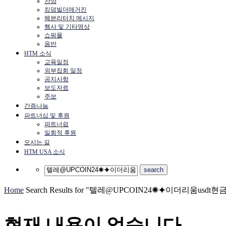
찬양
킹덤빌더매거진
헤븐리터치 메시지
행사 및 기타영상
쇼핑몰
음반
HTM 소식
교육일정
외부집회 일정
공지사항
보도자료
주보
간증나눔
파트너십 및 후원
파트너쉽
일회적 후원
오시는 길
HTM USA 소식
Home
Search Results for "텔레@UPCOIN24✺⯌이더리움usdt현
현재 내용이 없습니다.