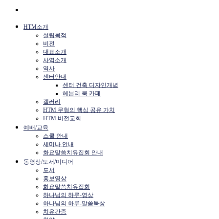
HTM소개
설립목적
비전
대표소개
사역소개
역사
센터안내
센터 건축 디자인개념
헤븐리 북 카페
갤러리
HTM 무형의 핵심 공유 가치
HTM 비전교회
예배/교육
스쿨 안내
세미나 안내
화요말씀치유집회 안내
동영상/도서/미디어
도서
홍보영상
화요말씀치유집회
하나님의 하루-영상
하나님의 하루-말씀묵상
치유간증