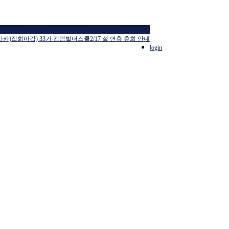
교육일정
공지사항
사카)집회
마감) 33기 킹덤빌더스쿨
2/17 설 연휴 휴회 안내
login