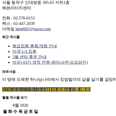
서울 동작구 신대방동 395-65 지하1층
헤븐리터치센터
전화 : 02-576-0153
팩스 : 02-447-2039
이메일
htm0691@naver.com
최근 게시물
화요집회 휴회/개회 안내
미국 LA 집회
5월 센터 휴무 안내
마감) 03기 영적 전쟁 세미나(온/오프라인)
파트너쉽
이 땅에 도래한 하나님나라에서 킹덤빌더의 삶을 살기를 갈망하
HTM 파트너 신청 [국내]
HTM 파트너 신청 [해외]
월별 게시물 보기
8월 2026
월
화
수
목
금
토
일