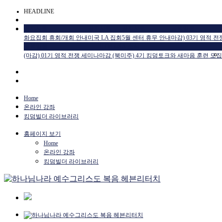
HEADLINE
공지사항
공지사항
공지사항
교육일정
화요집회 휴회/개회 안내
미국 LA 집회
5월 센터 휴무 안내
마감) 03기 영적 
교육일정
HTM USA 소식
(마감) 01기 영적 전쟁 세미나
마감 (북미주) 4기 킹덤토크와 새마음 훈련 모집
Home
온라인 강좌
킹덤빌더 라이브러리
홈페이지 보기
Home
온라인 강좌
킹덤빌더 라이브러리