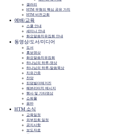
갤러리
HTM 무형의 핵심 공유 가치
HTM 비전교회
예배/교육
스쿨 안내
세미나 안내
화요말씀치유집회 안내
동영상/도서/미디어
도서
홍보영상
화요말씀치유집회
하나님의 하루-영상
하나님의 하루-말씀묵상
치유간증
찬양
킹덤빌더매거진
헤븐리터치 메시지
행사 및 기타영상
쇼핑몰
음반
HTM 소식
교육일정
외부집회 일정
공지사항
보도자료