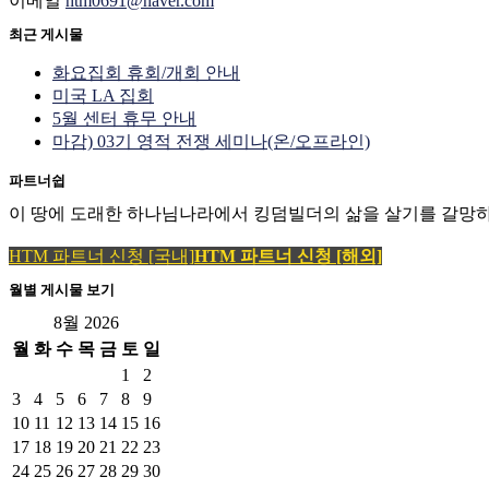
이메일
htm0691@naver.com
최근 게시물
화요집회 휴회/개회 안내
미국 LA 집회
5월 센터 휴무 안내
마감) 03기 영적 전쟁 세미나(온/오프라인)
파트너쉽
이 땅에 도래한 하나님나라에서 킹덤빌더의 삶을 살기를 갈망하
HTM 파트너 신청 [국내]
HTM 파트너 신청 [해외]
월별 게시물 보기
8월 2026
월
화
수
목
금
토
일
1
2
3
4
5
6
7
8
9
10
11
12
13
14
15
16
17
18
19
20
21
22
23
24
25
26
27
28
29
30