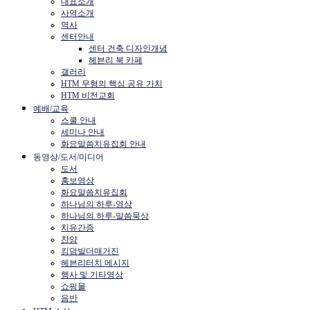
대표소개
사역소개
역사
센터안내
센터 건축 디자인개념
헤븐리 북 카페
갤러리
HTM 무형의 핵심 공유 가치
HTM 비전교회
예배/교육
스쿨 안내
세미나 안내
화요말씀치유집회 안내
동영상/도서/미디어
도서
홍보영상
화요말씀치유집회
하나님의 하루-영상
하나님의 하루-말씀묵상
치유간증
찬양
킹덤빌더매거진
헤븐리터치 메시지
행사 및 기타영상
쇼핑몰
음반