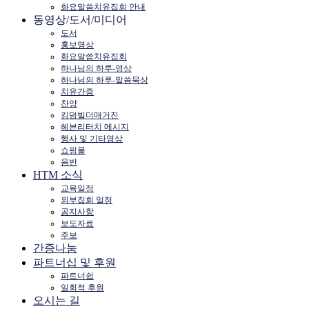
화요말씀치유집회 안내
동영상/도서/미디어
도서
홍보영상
화요말씀치유집회
하나님의 하루-영상
하나님의 하루-말씀묵상
치유간증
찬양
킹덤빌더매거진
헤븐리터치 메시지
행사 및 기타영상
쇼핑몰
음반
HTM 소식
교육일정
외부집회 일정
공지사항
보도자료
주보
간증나눔
파트너십 및 후원
파트너쉽
일회적 후원
오시는 길