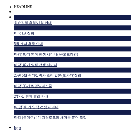
HEADLINE
공지사항
화요집회 휴회/개회 안내
공지사항
미국 LA 집회
공지사항
5월 센터 휴무 안내
교육일정
마감) 03기 영적 전쟁 세미나(온/오프라인)
교육일정
마감) 02기 영적 전쟁 세미나
공지사항
26년 5월 손기철박사 초청 일본(오사카)집회
교육일정
마감) 33기 킹덤빌더스쿨
공지사항
2/17 설 연휴 휴회 안내
교육일정
(마감) 01기 영적 전쟁 세미나
HTM USA 소식
마감 (북미주) 4기 킹덤토크와 새마음 훈련 모집
login