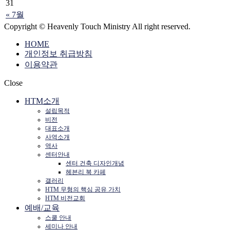
31
« 7월
Copyright © Heavenly Touch Ministry All right reserved.
HOME
개인정보 취급방침
이용약관
Close
HTM소개
설립목적
비전
대표소개
사역소개
역사
센터안내
센터 건축 디자인개념
헤븐리 북 카페
갤러리
HTM 무형의 핵심 공유 가치
HTM 비전교회
예배/교육
스쿨 안내
세미나 안내