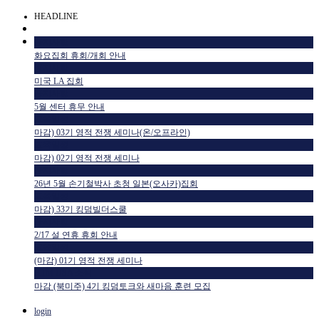
HEADLINE
공지사항
화요집회 휴회/개회 안내
공지사항
미국 LA 집회
공지사항
5월 센터 휴무 안내
교육일정
마감) 03기 영적 전쟁 세미나(온/오프라인)
교육일정
마감) 02기 영적 전쟁 세미나
공지사항
26년 5월 손기철박사 초청 일본(오사카)집회
교육일정
마감) 33기 킹덤빌더스쿨
공지사항
2/17 설 연휴 휴회 안내
교육일정
(마감) 01기 영적 전쟁 세미나
HTM USA 소식
마감 (북미주) 4기 킹덤토크와 새마음 훈련 모집
login