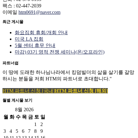
팩스 : 02-447-2039
이메일
htm0691@naver.com
최근 게시물
화요집회 휴회/개회 안내
미국 LA 집회
5월 센터 휴무 안내
마감) 03기 영적 전쟁 세미나(온/오프라인)
파트너쉽
이 땅에 도래한 하나님나라에서 킹덤빌더의 삶을 살기를 갈망
하시는 분들을 저희 HTM의 파트너로 초대합니다."
HTM 파트너 신청 [국내]
HTM 파트너 신청 [해외]
월별 게시물 보기
8월 2026
월
화
수
목
금
토
일
1
2
3
4
5
6
7
8
9
10
11
12
13
14
15
16