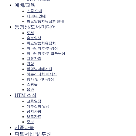
예배/교육
스쿨 안내
세미나 안내
화요말씀치유집회 안내
동영상/도서/미디어
도서
홍보영상
화요말씀치유집회
하나님의 하루-영상
하나님의 하루-말씀묵상
치유간증
찬양
킹덤빌더매거진
헤븐리터치 메시지
행사 및 기타영상
쇼핑몰
음반
HTM 소식
교육일정
외부집회 일정
공지사항
보도자료
주보
간증나눔
파트너십 및 후원