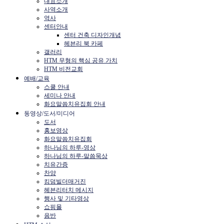
대표소개
사역소개
역사
센터안내
센터 건축 디자인개념
헤븐리 북 카페
갤러리
HTM 무형의 핵심 공유 가치
HTM 비전교회
예배/교육
스쿨 안내
세미나 안내
화요말씀치유집회 안내
동영상/도서/미디어
도서
홍보영상
화요말씀치유집회
하나님의 하루-영상
하나님의 하루-말씀묵상
치유간증
찬양
킹덤빌더매거진
헤븐리터치 메시지
행사 및 기타영상
쇼핑몰
음반