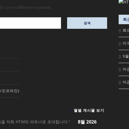
ith some different keywords.
최
화
미국
5월
마감
마감
온/오프라인)
월별 게시물 보기
8월 2026
을 저희 HTM의 파트너로 초대합니다."