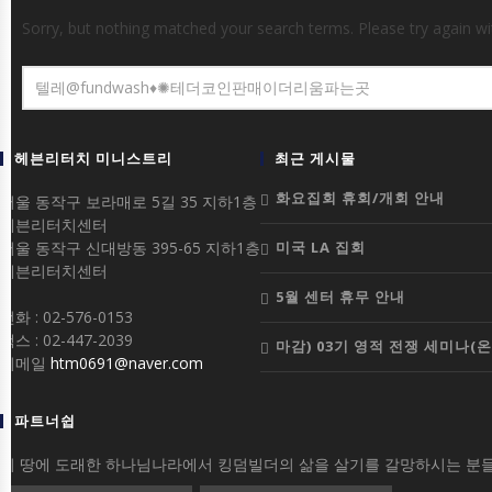
Sorry, but nothing matched your search terms. Please try again w
헤븐리터치 미니스트리
최근 게시물
화요집회 휴회/개회 안내
서울 동작구 보라매로 5길 35 지하1층
헤븐리터치센터
서울 동작구 신대방동 395-65 지하1층
미국 LA 집회
헤븐리터치센터
5월 센터 휴무 안내
전화 : 02-576-0153
팩스 : 02-447-2039
마감) 03기 영적 전쟁 세미나(
이메일
htm0691@naver.com
파트너쉽
이 땅에 도래한 하나님나라에서 킹덤빌더의 삶을 살기를 갈망하시는 분들