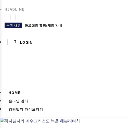
HEADLINE
공지사항
화요집회 휴회/개회 안내
공지사항
미국 LA 집회
LOGIN
공지사항
5월 센터 휴무 안내
교육일정
마감) 03기 영적 전쟁 세미나(온/오프라인)
교육일정
마감) 02기 영적 전쟁 세미나
공지사항
26년 5월 손기철박사 초청 일본(오사카)집회
교육일정
마감) 33기 킹덤빌더스쿨
HOME
공지사항
2/17 설 연휴 휴회 안내
온라인 강좌
교육일정
(마감) 01기 영적 전쟁 세미나
킹덤빌더 라이브러리
HTM USA 소식
마감 (북미주) 4기 킹덤토크와 새마음 훈련 모집