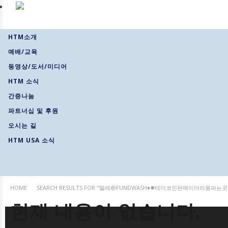
HTM소개
예배/교육
동영상/도서/미디어
HTM 소식
간증나눔
파트너십 및 후원
오시는 길
HTM USA 소식
HOME
SEARCH RESULTS FOR "텔레@FUNDWASH♦✺테더코인판매이더리움파는곳
현재 내용이 없습니다.