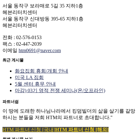
서울 동작구 보라매로 5길 35 지하1층
헤븐리터치센터
서울 동작구 신대방동 395-65 지하1층
헤븐리터치센터
전화 : 02-576-0153
팩스 : 02-447-2039
이메일
htm0691@naver.com
최근 게시물
화요집회 휴회/개회 안내
미국 LA 집회
5월 센터 휴무 안내
마감) 03기 영적 전쟁 세미나(온/오프라인)
파트너쉽
이 땅에 도래한 하나님나라에서 킹덤빌더의 삶을 살기를 갈망
하시는 분들을 저희 HTM의 파트너로 초대합니다."
HTM 파트너 신청 [국내]
HTM 파트너 신청 [해외]