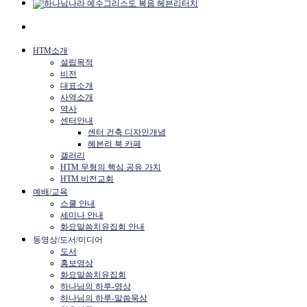
HTM소개
설립목적
비전
대표소개
사역소개
역사
센터안내
센터 건축 디자인개념
헤븐리 북 카페
갤러리
HTM 무형의 핵심 공유 가치
HTM 비전교회
예배/교육
스쿨 안내
세미나 안내
화요말씀치유집회 안내
동영상/도서/미디어
도서
홍보영상
화요말씀치유집회
하나님의 하루-영상
하나님의 하루-말씀묵상