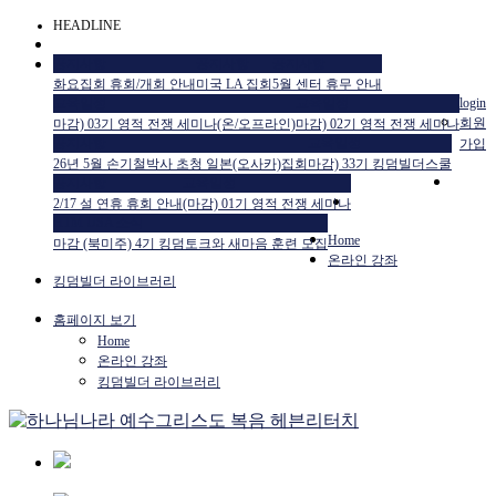
HEADLINE
공지사항
공지사항
공지사항
화요집회 휴회/개회 안내
미국 LA 집회
5월 센터 휴무 안내
교육일정
교육일정
login
회원
마감) 03기 영적 전쟁 세미나(온/오프라인)
마감) 02기 영적 전쟁 세미나
공지사항
교육일정
가입
26년 5월 손기철박사 초청 일본(오사카)집회
마감) 33기 킹덤빌더스쿨
공지사항
교육일정
2/17 설 연휴 휴회 안내
(마감) 01기 영적 전쟁 세미나
HTM USA 소식
Home
마감 (북미주) 4기 킹덤토크와 새마음 훈련 모집
온라인 강좌
킹덤빌더 라이브러리
홈페이지 보기
Home
온라인 강좌
킹덤빌더 라이브러리