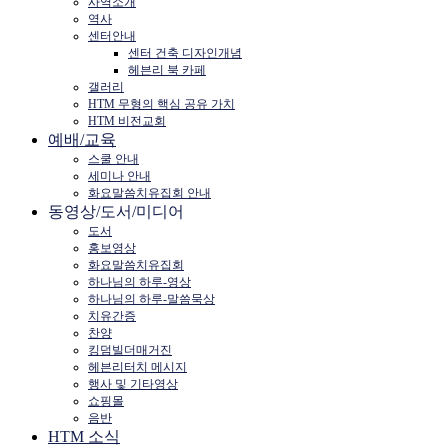
사역소개
역사
센터안내
센터 건축 디자인개념
헤븐리 북 카페
갤러리
HTM 무형의 핵심 공유 가치
HTM 비전교회
예배/교육
스쿨 안내
세미나 안내
화요말씀치유집회 안내
동영상/도서/미디어
도서
홍보영상
화요말씀치유집회
하나님의 하루-영상
하나님의 하루-말씀묵상
치유간증
찬양
킹덤빌더매거진
헤븐리터치 메시지
행사 및 기타영상
쇼핑몰
음반
HTM 소식