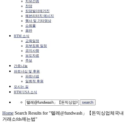
치유간증
찬양
킹덤빌더매거진
헤븐리터치 메시지
행사 및 기타영상
쇼핑몰
음반
HTM 소식
교육일정
외부집회 일정
공지사항
보도자료
주보
간증나눔
파트너십 및 후원
파트너쉽
일회적 후원
오시는 길
HTM USA 소식
Home
Search Results for "텔레@fundwash」【돈믹싱업체국내
거래소fds깨는법"