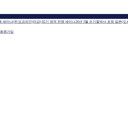
교육일정
공지사항
전쟁 세미나(온/오프라인)
마감) 02기 영적 전쟁 세미나
26년 5월 손기철박사 초청 일본(오
회원가입