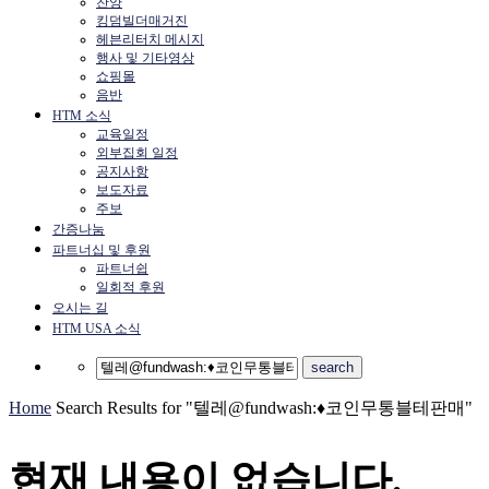
찬양
킹덤빌더매거진
헤븐리터치 메시지
행사 및 기타영상
쇼핑몰
음반
HTM 소식
교육일정
외부집회 일정
공지사항
보도자료
주보
간증나눔
파트너십 및 후원
파트너쉽
일회적 후원
오시는 길
HTM USA 소식
Home
Search Results for "텔레@fundwash:♦코인무통블테판매"
현재 내용이 없습니다.