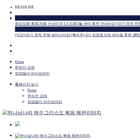
HEADLINE
공지사항
공지사항
공지사항
교육일정
화요집회 휴회/개회 안내
미국 LA 집회
5월 센터 휴무 안내
마감) 03기 영적 
교육일정
HTM USA 소식
(마감) 01기 영적 전쟁 세미나
마감 (북미주) 4기 킹덤토크와 새마음 훈련 모집
Home
온라인 강좌
킹덤빌더 라이브러리
홈페이지 보기
Home
온라인 강좌
킹덤빌더 라이브러리