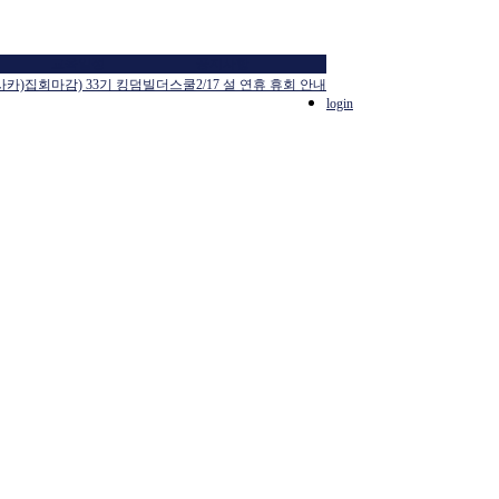
교육일정
공지사항
사카)집회
마감) 33기 킹덤빌더스쿨
2/17 설 연휴 휴회 안내
login