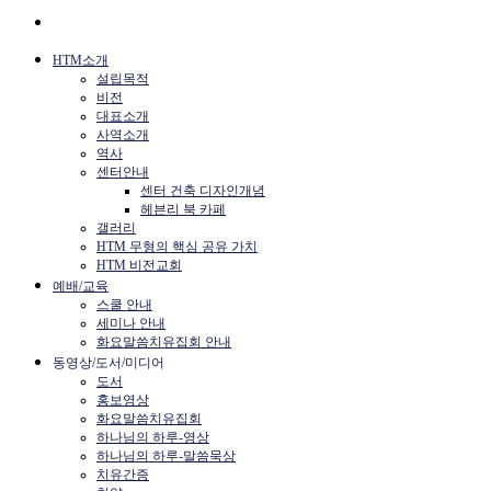
HTM소개
설립목적
비전
대표소개
사역소개
역사
센터안내
센터 건축 디자인개념
헤븐리 북 카페
갤러리
HTM 무형의 핵심 공유 가치
HTM 비전교회
예배/교육
스쿨 안내
세미나 안내
화요말씀치유집회 안내
동영상/도서/미디어
도서
홍보영상
화요말씀치유집회
하나님의 하루-영상
하나님의 하루-말씀묵상
치유간증