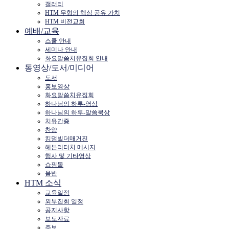
갤러리
HTM 무형의 핵심 공유 가치
HTM 비전교회
예배/교육
스쿨 안내
세미나 안내
화요말씀치유집회 안내
동영상/도서/미디어
도서
홍보영상
화요말씀치유집회
하나님의 하루-영상
하나님의 하루-말씀묵상
치유간증
찬양
킹덤빌더매거진
헤븐리터치 메시지
행사 및 기타영상
쇼핑몰
음반
HTM 소식
교육일정
외부집회 일정
공지사항
보도자료
주보