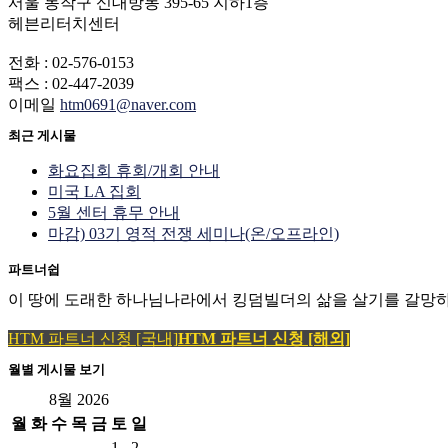
서울 동작구 신대방동 395-65 지하1층
헤븐리터치센터
전화 : 02-576-0153
팩스 : 02-447-2039
이메일
htm0691@naver.com
최근 게시물
화요집회 휴회/개회 안내
미국 LA 집회
5월 센터 휴무 안내
마감) 03기 영적 전쟁 세미나(온/오프라인)
파트너쉽
이 땅에 도래한 하나님나라에서 킹덤빌더의 삶을 살기를 갈망하
HTM 파트너 신청 [국내]
HTM 파트너 신청 [해외]
월별 게시물 보기
8월 2026
월
화
수
목
금
토
일
1
2