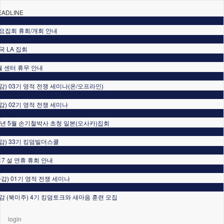
EADLINE
지사항
요집회 휴회/개회 안내
지사항
국 LA 집회
지사항
월 센터 휴무 안내
육일정
감) 03기 영적 전쟁 세미나(온/오프라인)
육일정
감) 02기 영적 전쟁 세미나
지사항
6년 5월 손기철박사 초청 일본(오사카)집회
육일정
감) 33기 킹덤빌더스쿨
지사항
/17 설 연휴 휴회 안내
육일정
마감) 01기 영적 전쟁 세미나
TM USA 소식
감 (북미주) 4기 킹덤토크와 새마음 훈련 모집
login