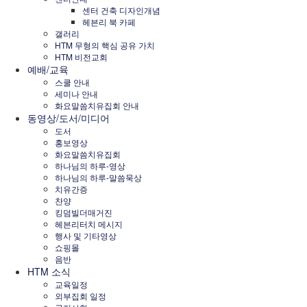
센터 건축 디자인개념
헤븐리 북 카페
갤러리
HTM 무형의 핵심 공유 가치
HTM 비전교회
예배/교육
스쿨 안내
세미나 안내
화요말씀치유집회 안내
동영상/도서/미디어
도서
홍보영상
화요말씀치유집회
하나님의 하루-영상
하나님의 하루-말씀묵상
치유간증
찬양
킹덤빌더매거진
헤븐리터치 메시지
행사 및 기타영상
쇼핑몰
음반
HTM 소식
교육일정
외부집회 일정