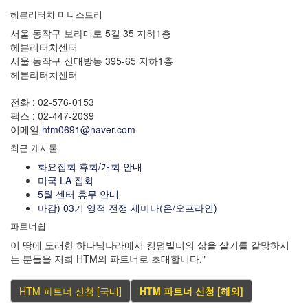
헤븐리터치 미니스트리
서울 동작구 보라매로 5길 35 지하1층
헤븐리터치센터
서울 동작구 신대방동 395-65 지하1층
헤븐리터치센터
전화 : 02-576-0153
팩스 : 02-447-2039
이메일
htm0691@naver.com
최근 게시물
화요집회 휴회/개회 안내
미국 LA 집회
5월 센터 휴무 안내
마감) 03기 영적 전쟁 세미나(온/오프라인)
파트너쉽
이 땅에 도래한 하나님나라에서 킹덤빌더의 삶을 살기를 갈망하시
는 분들을 저희 HTM의 파트너로 초대합니다."
HTM 파트너 신청 [국내]
HTM 파트너 신청 [해외]