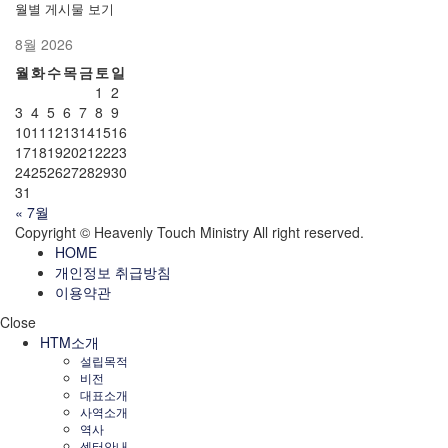
월별 게시물 보기
8월 2026
월
화
수
목
금
토
일
1
2
3
4
5
6
7
8
9
10
11
12
13
14
15
16
17
18
19
20
21
22
23
24
25
26
27
28
29
30
31
« 7월
Copyright © Heavenly Touch Ministry All right reserved.
HOME
개인정보 취급방침
이용약관
Close
HTM소개
설립목적
비전
대표소개
사역소개
역사
센터안내