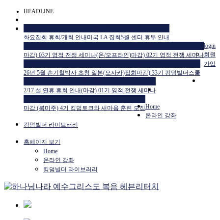
HEADLINE
공지사항
공지사항
공지사항
화요집회 휴회/개회 안내
미국 LA 집회
5월 센터 휴무 안내
교육일정
교육일정
login
회원
마감) 03기 영적 전쟁 세미나(온/오프라인)
마감) 02기 영적 전쟁 세미나
공지사항
교육일정
가입
26년 5월 손기철박사 초청 일본(오사카)집회
마감) 33기 킹덤빌더스쿨
공지사항
교육일정
2/17 설 연휴 휴회 안내
(마감) 01기 영적 전쟁 세미나
HTM USA 소식
Home
마감 (북미주) 4기 킹덤토크와 새마음 훈련 모집
온라인 강좌
킹덤빌더 라이브러리
홈페이지 보기
Home
온라인 강좌
킹덤빌더 라이브러리