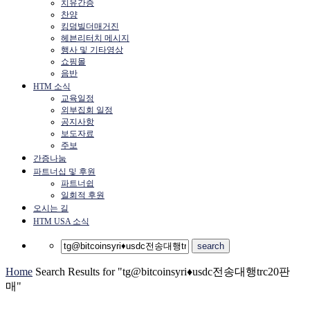
치유간증
찬양
킹덤빌더매거진
헤븐리터치 메시지
행사 및 기타영상
쇼핑몰
음반
HTM 소식
교육일정
외부집회 일정
공지사항
보도자료
주보
간증나눔
파트너십 및 후원
파트너쉽
일회적 후원
오시는 길
HTM USA 소식
Home
Search Results for "tg@bitcoinsyri♦usdc전송대행trc20판
매"