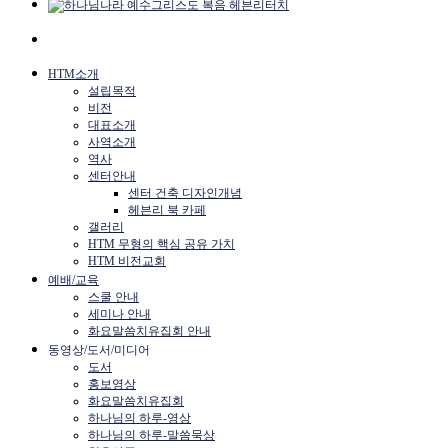
HTM소개
설립목적
비전
대표소개
사역소개
역사
센터안내
센터 건축 디자인개념
헤븐리 북 카페
갤러리
HTM 무형의 핵심 공유 가치
HTM 비전교회
예배/교육
스쿨 안내
세미나 안내
화요말씀치유집회 안내
동영상/도서/미디어
도서
홍보영상
화요말씀치유집회
하나님의 하루-영상
하나님의 하루-말씀묵상