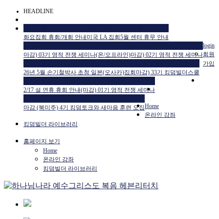
HEADLINE
공지사항
공지사항
공지사항
화요집회 휴회/개회 안내
미국 LA 집회
5월 센터 휴무 안내
교육일정
교육일정
login
회원
마감) 03기 영적 전쟁 세미나(온/오프라인)
마감) 02기 영적 전쟁 세미나
공지사항
교육일정
가입
26년 5월 손기철박사 초청 일본(오사카)집회
마감) 33기 킹덤빌더스쿨
공지사항
교육일정
2/17 설 연휴 휴회 안내
(마감) 01기 영적 전쟁 세미나
HTM USA 소식
Home
마감 (북미주) 4기 킹덤토크와 새마음 훈련 모집
온라인 강좌
킹덤빌더 라이브러리
홈페이지 보기
Home
온라인 강좌
킹덤빌더 라이브러리