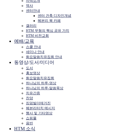
사역소개
역사
센터안내
센터 건축 디자인개념
헤븐리 북 카페
갤러리
HTM 무형의 핵심 공유 가치
HTM 비전교회
예배/교육
스쿨 안내
세미나 안내
화요말씀치유집회 안내
동영상/도서/미디어
도서
홍보영상
화요말씀치유집회
하나님의 하루-영상
하나님의 하루-말씀묵상
치유간증
찬양
킹덤빌더매거진
헤븐리터치 메시지
행사 및 기타영상
쇼핑몰
음반
HTM 소식