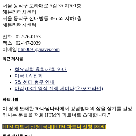
서울 동작구 보라매로 5길 35 지하1층
헤븐리터치센터
서울 동작구 신대방동 395-65 지하1층
헤븐리터치센터
전화 : 02-576-0153
팩스 : 02-447-2039
이메일
htm0691@naver.com
최근 게시물
화요집회 휴회/개회 안내
미국 LA 집회
5월 센터 휴무 안내
마감) 03기 영적 전쟁 세미나(온/오프라인)
파트너쉽
이 땅에 도래한 하나님나라에서 킹덤빌더의 삶을 살기를 갈망
하시는 분들을 저희 HTM의 파트너로 초대합니다."
HTM 파트너 신청 [국내]
HTM 파트너 신청 [해외]