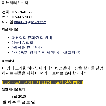
헤븐리터치센터
전화 : 02-576-0153
팩스 : 02-447-2039
이메일
htm0691@naver.com
최근 게시물
화요집회 휴회/개회 안내
미국 LA 집회
5월 센터 휴무 안내
마감) 03기 영적 전쟁 세미나(온/오프라인)
파트너쉽
이 땅에 도래한 하나님나라에서 킹덤빌더의 삶을 살기를 갈망
하시는 분들을 저희 HTM의 파트너로 초대합니다."
HTM 파트너 신청 [국내]
HTM 파트너 신청 [해외]
월별 게시물 보기
8월 2026
월
화
수
목
금
토
일