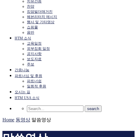
치유간증
찬양
킹덤빌더매거진
헤븐리터치 메시지
행사 및 기타영상
쇼핑몰
음반
HTM 소식
교육일정
외부집회 일정
공지사항
보도자료
주보
간증나눔
파트너십 및 후원
파트너쉽
일회적 후원
오시는 길
HTM USA 소식
Home
동영상
말씀영상