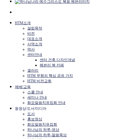
HTM소개
설립목적
비전
대표소개
사역소개
역사
센터안내
센터 건축 디자인개념
헤븐리 북 카페
갤러리
HTM 무형의 핵심 공유 가치
HTM 비전교회
예배/교육
스쿨 안내
세미나 안내
화요말씀치유집회 안내
동영상/도서/미디어
도서
홍보영상
화요말씀치유집회
하나님의 하루-영상
하나님의 하루-말씀묵상