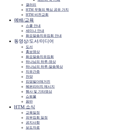
갤러리
HTM 무형의 핵심 공유 가치
HTM 비전교회
예배/교육
스쿨 안내
세미나 안내
화요말씀치유집회 안내
동영상/도서/미디어
도서
홍보영상
화요말씀치유집회
하나님의 하루-영상
하나님의 하루-말씀묵상
치유간증
찬양
킹덤빌더매거진
헤븐리터치 메시지
행사 및 기타영상
쇼핑몰
음반
HTM 소식
교육일정
외부집회 일정
공지사항
보도자료