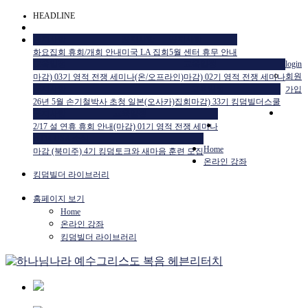
HEADLINE
공지사항
공지사항
공지사항
화요집회 휴회/개회 안내
미국 LA 집회
5월 센터 휴무 안내
교육일정
교육일정
login
회원
마감) 03기 영적 전쟁 세미나(온/오프라인)
마감) 02기 영적 전쟁 세미나
공지사항
교육일정
가입
26년 5월 손기철박사 초청 일본(오사카)집회
마감) 33기 킹덤빌더스쿨
공지사항
교육일정
2/17 설 연휴 휴회 안내
(마감) 01기 영적 전쟁 세미나
HTM USA 소식
Home
마감 (북미주) 4기 킹덤토크와 새마음 훈련 모집
온라인 강좌
킹덤빌더 라이브러리
홈페이지 보기
Home
온라인 강좌
킹덤빌더 라이브러리