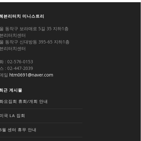
헤븐리터치 미니스트리
울 동작구 보라매로 5길 35 지하1층
븐리터치센터
울 동작구 신대방동 395-65 지하1층
븐리터치센터
 : 02-576-0153
 : 02-447-2039
메일
htm0691@naver.com
최근 게시물
화요집회 휴회/개회 안내
미국 LA 집회
5월 센터 휴무 안내