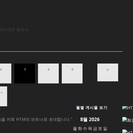
덤라이프9’ 중에서
»
6
7
8
9
...
»
월별 게시물 보기
8월 2026
을 저희 HTM의 파트너로 초대합니다."
월
화
수
목
금
토
일