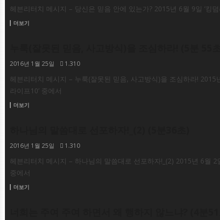
헤븐리터치 메시지 – 당신은 믿음 안에 있는가? 2015년 6월 9일 ‘킹
더보기
누룩(잘못된 믿음, 사고방식)을 조심하라! (5분 55초
동영상
2016년 1월 25일
1.310
헤븐리터치 메시지 – 누룩(잘못된 믿음, 사고방식)을 조심하라! 2015년 
라이프10’ 중에서
더보기
하나님의 말씀대로 선포하자!_(2) (5분36초)
동영상
2016년 1월 25일
1.310
헤븐리터치 메시지 – 하나님의 말씀대로 선포하자!_(2) 2015년 6월 2
중에서
더보기
너희는 주여 주여 하면서 왜 행하지 않느냐? (4분51
동영상