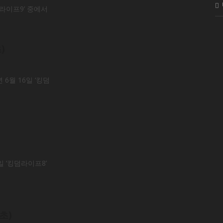
덤라이프9’ 중에서
)
6월 16일 ‘킹덤
일 ‘킹덤라이프8’
초)