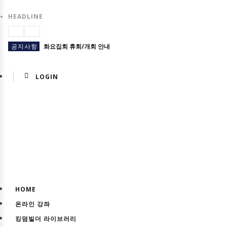
HEADLINE
공지사항
화요집회 휴회/개회 안내
공지사항
미국 LA 집회
LOGIN
공지사항
5월 센터 휴무 안내
교육일정
마감) 03기 영적 전쟁 세미나(온/오프라인)
교육일정
마감) 02기 영적 전쟁 세미나
공지사항
26년 5월 손기철박사 초청 일본(오사카)집회
교육일정
마감) 33기 킹덤빌더스쿨
공지사항
2/17 설 연휴 휴회 안내
HOME
교육일정
(마감) 01기 영적 전쟁 세미나
온라인 강좌
HTM USA 소식
마감 (북미주) 4기 킹덤토크와 새마음 훈련 모집
킹덤빌더 라이브러리