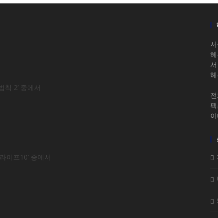
서
헤
서
헤
법칙 2’ 중에서
전화
팩스
이
덤라이프10’ 중에서