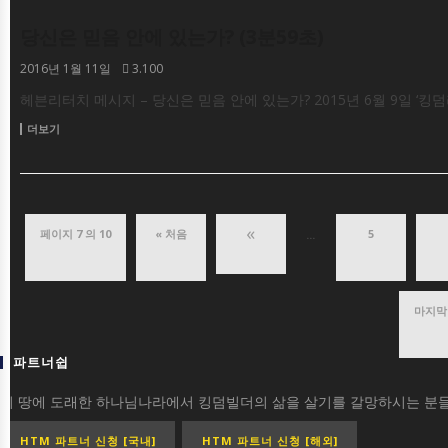
당신은 믿음 안에 있는가? (3분59초)
동영상
2016년 1월 11일
3.100
헤븐리터치 메시지 – 당신은 믿음 안에 있는가? 2015년 6월 9일 ‘킹
더보기
«
페이지 7 의 10
« 처음
5
...
마지막 
파트너쉽
이 땅에 도래한 하나님나라에서 킹덤빌더의 삶을 살기를 갈망하시는 분들
HTM 파트너 신청 [국내]
HTM 파트너 신청 [해외]