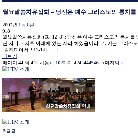
월요말씀치유집회 – 당신은 예수 그리스도의 통치를 
2009년 1월 8일
918
월요말씀치유집회 (08_12_8) : 당신은 예수 그리스도의 통
린 자마다 저주 아래에 있는 자라 하였음이라 14. 이는 그리
[갈라디아서 3:13-14] […]
더보기
페이지 44 의 47
« 처음
«
...
10
20
30
...
42
43
44
45
46
...
»
마지막 »
최근 글