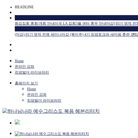
HEADLINE
공지사항
공지사항
공지사항
교육일정
화요집회 휴회/개회 안내
미국 LA 집회
5월 센터 휴무 안내
마감) 03기 영적 
교육일정
HTM USA 소식
(마감) 01기 영적 전쟁 세미나
마감 (북미주) 4기 킹덤토크와 새마음 훈련 모집
Home
온라인 강좌
킹덤빌더 라이브러리
홈페이지 보기
Home
온라인 강좌
킹덤빌더 라이브러리