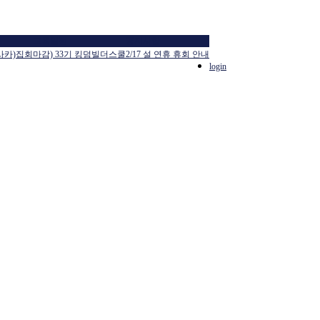
교육일정
공지사항
사카)집회
마감) 33기 킹덤빌더스쿨
2/17 설 연휴 휴회 안내
login