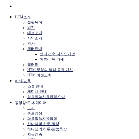
HTM소개
설립목적
비전
대표소개
사역소개
역사
센터안내
센터 건축 디자인개념
헤븐리 북 카페
갤러리
HTM 무형의 핵심 공유 가치
HTM 비전교회
예배/교육
스쿨 안내
세미나 안내
화요말씀치유집회 안내
동영상/도서/미디어
도서
홍보영상
화요말씀치유집회
하나님의 하루-영상
하나님의 하루-말씀묵상
치유간증