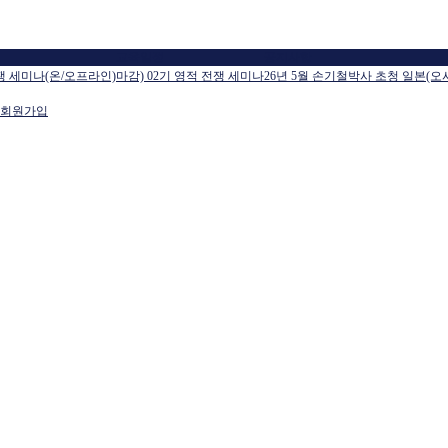
교육일정
공지사항
전쟁 세미나(온/오프라인)
마감) 02기 영적 전쟁 세미나
26년 5월 손기철박사 초청 일본(오
회원가입