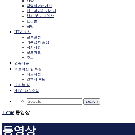
찬양
킹덤빌더매거진
헤븐리터치 메시지
행사 및 기타영상
쇼핑몰
음반
HTM 소식
교육일정
외부집회 일정
공지사항
보도자료
주보
간증나눔
파트너십 및 후원
파트너쉽
일회적 후원
오시는 길
HTM USA 소식
Home
동영상
동영상