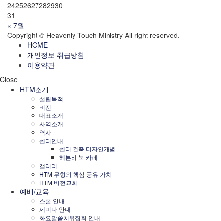
24
25
26
27
28
29
30
31
« 7월
Copyright © Heavenly Touch Ministry All right reserved.
HOME
개인정보 취급방침
이용약관
Close
HTM소개
설립목적
비전
대표소개
사역소개
역사
센터안내
센터 건축 디자인개념
헤븐리 북 카페
갤러리
HTM 무형의 핵심 공유 가치
HTM 비전교회
예배/교육
스쿨 안내
세미나 안내
화요말씀치유집회 안내