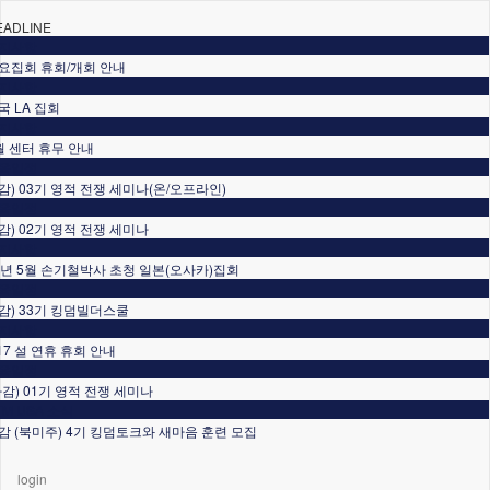
EADLINE
지사항
요집회 휴회/개회 안내
지사항
국 LA 집회
지사항
월 센터 휴무 안내
육일정
감) 03기 영적 전쟁 세미나(온/오프라인)
육일정
감) 02기 영적 전쟁 세미나
지사항
6년 5월 손기철박사 초청 일본(오사카)집회
육일정
감) 33기 킹덤빌더스쿨
지사항
/17 설 연휴 휴회 안내
육일정
마감) 01기 영적 전쟁 세미나
TM USA 소식
감 (북미주) 4기 킹덤토크와 새마음 훈련 모집
login