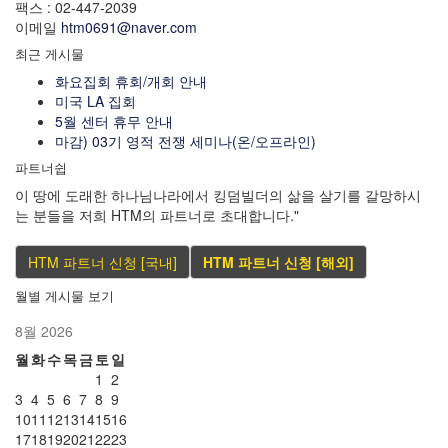
팩스 : 02-447-2039
이메일
htm0691@naver.com
최근 게시물
화요집회 휴회/개회 안내
미국 LA 집회
5월 센터 휴무 안내
마감) 03기 영적 전쟁 세미나(온/오프라인)
파트너쉽
이 땅에 도래한 하나님나라에서 킹덤빌더의 삶을 살기를 갈망하시
는 분들을 저희 HTM의 파트너로 초대합니다."
HTM 파트너 신청 [국내]
HTM 파트너 신청 [해외]
월별 게시물 보기
8월 2026
월
화
수
목
금
토
일
1
2
3
4
5
6
7
8
9
10
11
12
13
14
15
16
17
18
19
20
21
22
23