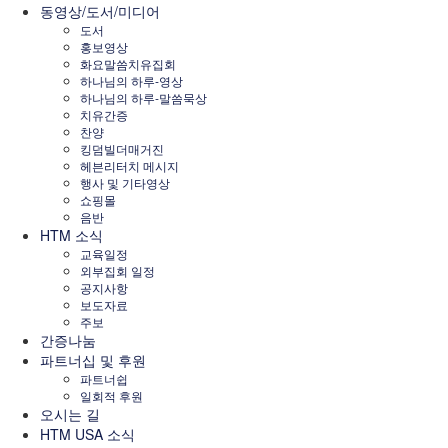
동영상/도서/미디어
도서
홍보영상
화요말씀치유집회
하나님의 하루-영상
하나님의 하루-말씀묵상
치유간증
찬양
킹덤빌더매거진
헤븐리터치 메시지
행사 및 기타영상
쇼핑몰
음반
HTM 소식
교육일정
외부집회 일정
공지사항
보도자료
주보
간증나눔
파트너십 및 후원
파트너쉽
일회적 후원
오시는 길
HTM USA 소식