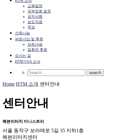
HTM 소식
교육일정
외부집회 일정
공지사항
보도자료
주보
간증나눔
파트너십 및 후원
파트너쉽
일회적 후원
오시는 길
HTM USA 소식
Home
HTM 소개
센터안내
센터안내
헤븐리터치 미니스트리
서울 동작구 보라매로 5길 35 지하1층
헤븐리터치센터