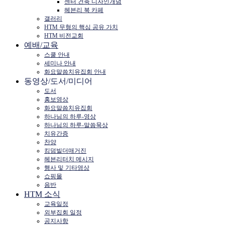
센터 건축 디자인개념
헤븐리 북 카페
갤러리
HTM 무형의 핵심 공유 가치
HTM 비전교회
예배/교육
스쿨 안내
세미나 안내
화요말씀치유집회 안내
동영상/도서/미디어
도서
홍보영상
화요말씀치유집회
하나님의 하루-영상
하나님의 하루-말씀묵상
치유간증
찬양
킹덤빌더매거진
헤븐리터치 메시지
행사 및 기타영상
쇼핑몰
음반
HTM 소식
교육일정
외부집회 일정
공지사항