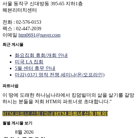
서울 동작구 신대방동 395-65 지하1층
헤븐리터치센터
전화 : 02-576-0153
팩스 : 02-447-2039
이메일
htm0691@naver.com
최근 게시물
화요집회 휴회/개회 안내
미국 LA 집회
5월 센터 휴무 안내
마감) 03기 영적 전쟁 세미나(온/오프라인)
파트너쉽
이 땅에 도래한 하나님나라에서 킹덤빌더의 삶을 살기를 갈망
하시는 분들을 저희 HTM의 파트너로 초대합니다."
HTM 파트너 신청 [국내]
HTM 파트너 신청 [해외]
월별 게시물 보기
8월 2026