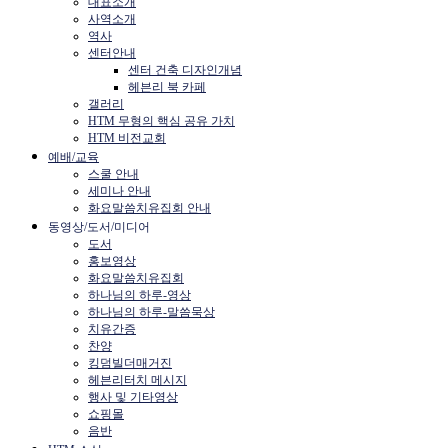
대표소개
사역소개
역사
센터안내
센터 건축 디자인개념
헤븐리 북 카페
갤러리
HTM 무형의 핵심 공유 가치
HTM 비전교회
예배/교육
스쿨 안내
세미나 안내
화요말씀치유집회 안내
동영상/도서/미디어
도서
홍보영상
화요말씀치유집회
하나님의 하루-영상
하나님의 하루-말씀묵상
치유간증
찬양
킹덤빌더매거진
헤븐리터치 메시지
행사 및 기타영상
쇼핑몰
음반