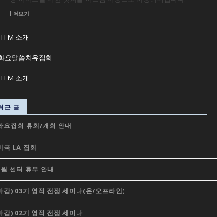
더보기
최근 글
화요집회 휴회/개회 안내
미국 LA 집회
5월 센터 휴무 안내
마감) 03기 영적 전쟁 세미나(온/오프라인)
마감) 02기 영적 전쟁 세미나