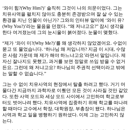
‘와이 힘?(Why Him?)’ 솔직히 그것이 나의 의문이었다. 그는
치유사역을 펼치지 않아도 충분히 존경받으며 잘 살 수 있는
환경을 지닌 인물이 아닌가? 그와의 인터뷰 말미에 ‘와이 유?
(Why You?)’라는 물음을 던졌다. “왜 저냐고요?” 잠시 생각을
한다 여겨졌는데 그의 눈시울이 붉어졌다. 눈물이 맺혔다.
“제가 ‘와이 미?(Why Me?)’를 왜 생각하지 않았겠어요. 수없이
묻고 또 물었습니다. ‘하나님 왜 저입니까? 지금 이 시대, 수많
은 사람 가운데 왜 제가 해야 하느냐고요’라면서 말입니다. 제
자신 잘나지도 못했고, 과거를 보면 정말로 쓰임 받을 수 없거
든요. 그런데 왜 저냐고요? 하나님의 주권적 선택이라고 밖에
는 말할 수 없습니다.”
그는 수 없이 치유사역의 현장에서 탈출 하려고 했다. 거기 머
물다간 지금까지 과학자로 이뤘던 모든 것이 사라질 것만 같았
다. 또한 사역 모드와 세상 모드 사이에서 고민하며 학교로부
터도 벗어나려 했다. 치유사역에 집중하기 위해 학교를 떠나려
할 때마다 교수에서 학장, 대학원장, 부총장이 됐다. 하나님은
사역과 학교 일을 병행하기 원하셨다. 이제 그는 고민하지 않
는다.