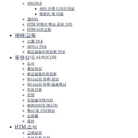
센터안내
센터 건축 디자인개념
헤븐리 북 카페
갤러리
HTM 무형의 핵심 공유 가치
HTM 비전교회
예배/교육
스쿨 안내
세미나 안내
화요말씀치유집회 안내
동영상/도서/미디어
도서
홍보영상
화요말씀치유집회
하나님의 하루-영상
하나님의 하루-말씀묵상
치유간증
찬양
킹덤빌더매거진
헤븐리터치 메시지
행사 및 기타영상
쇼핑몰
음반
HTM 소식
교육일정
외부집회 일정