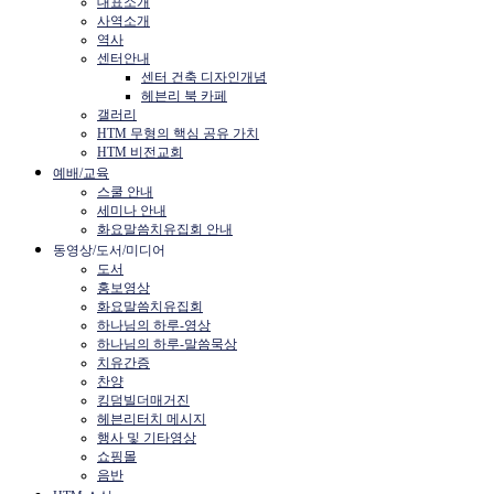
대표소개
사역소개
역사
센터안내
센터 건축 디자인개념
헤븐리 북 카페
갤러리
HTM 무형의 핵심 공유 가치
HTM 비전교회
예배/교육
스쿨 안내
세미나 안내
화요말씀치유집회 안내
동영상/도서/미디어
도서
홍보영상
화요말씀치유집회
하나님의 하루-영상
하나님의 하루-말씀묵상
치유간증
찬양
킹덤빌더매거진
헤븐리터치 메시지
행사 및 기타영상
쇼핑몰
음반