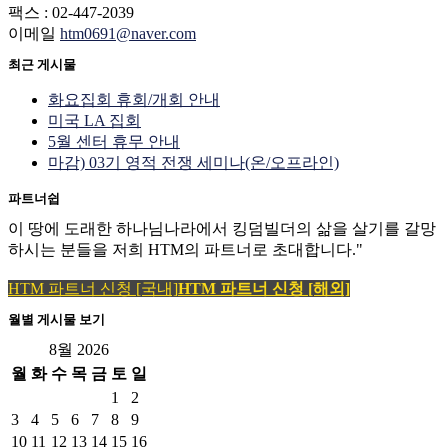
팩스 : 02-447-2039
이메일
htm0691@naver.com
최근 게시물
화요집회 휴회/개회 안내
미국 LA 집회
5월 센터 휴무 안내
마감) 03기 영적 전쟁 세미나(온/오프라인)
파트너쉽
이 땅에 도래한 하나님나라에서 킹덤빌더의 삶을 살기를 갈망
하시는 분들을 저희 HTM의 파트너로 초대합니다."
HTM 파트너 신청 [국내]
HTM 파트너 신청 [해외]
월별 게시물 보기
8월 2026
월
화
수
목
금
토
일
1
2
3
4
5
6
7
8
9
10
11
12
13
14
15
16