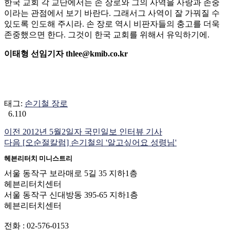
한국 교회 각 교단에서는 손 장로와 그의 사역을 사랑과 존중
이라는 관점에서 보기 바란다. 그래서그 사역이 잘 가꿔질 수
있도록 인도해 주시라. 손 장로 역시 비판자들의 충고를 더욱
존중했으면 한다. 그것이 한국 교회를 위해서 유익하기에.
이태형 선임기자 thlee@kmib.co.kr
태그:
손기철 장로
6.110
이전
2012년 5월2일자 국민일보 인터뷰 기사
다음
[오순절칼럼] 손기철의 '알고싶어요 성령님'
헤븐리터치 미니스트리
서울 동작구 보라매로 5길 35 지하1층
헤븐리터치센터
서울 동작구 신대방동 395-65 지하1층
헤븐리터치센터
전화 : 02-576-0153