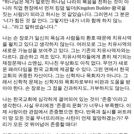
“하나님은 제가 말로만 하나님 나라의 복음을 전하는 것이 아
니라 직업 현장에서 먼저 킹덤 빌더(Kingdom Builder·왕국을
짓는 사람)가 되라고 하시는 것 같았습니다. 그러면서 그 분은
‘너가 힘든 것 잘 안다. 그렇지만 내가 너와 함께 하지 않느
냐…”라고 말하셨습니다.”
나는 손 장로가 일신의 욕심과 사람들의 환호 때문에 치유사역
을 펼치고 있다고 생각하지 않는다. 여러모로 그는 치유사역의
새로운 가능성을 보여주고 있다. 그는 기존의 치유사역자와는
다르다. 겸손하고 격조 있다. 치유사역자들에게 흔히 제기되는
재정문제나 쇼맨십, 지나친 우상화도 아직 없다. 무언가 새로
운 패러다임을 한국 교회에 제공할 수 있다. 그런 면에서 한국
교회의 귀중한 자산이다. 그는 신학자나 목회자가 아니다. 그
래서 신학적 문제는 신학자와 목회자로부터 비판과 도움을 받
아야 한다. 손 장로는 그 점을 간과하지도, 거부하지도 않는다.
나는 한국교회에 심각하게 결여되어 있는 것이 ‘존중’이라고
생각한다. 사실 우리에겐 ‘존중의 문화’가 너무나 부족했다. 이
제 사랑이란 관점에서 존중했으면 한다. 반목과 질시를 퍼트려
이 땅 모든 것을 무너뜨리려는 사탄이 언제 절망하겠는가? 우
리가 모든 것 뛰어넘어 존중할 때다!