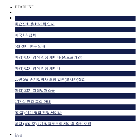
HEADLINE
공지사항
화요집회 휴회/개회 안내
공지사항
미국 LA 집회
공지사항
5월 센터 휴무 안내
교육일정
마감) 03기 영적 전쟁 세미나(온/오프라인)
교육일정
마감) 02기 영적 전쟁 세미나
공지사항
26년 5월 손기철박사 초청 일본(오사카)집회
교육일정
마감) 33기 킹덤빌더스쿨
공지사항
2/17 설 연휴 휴회 안내
교육일정
(마감) 01기 영적 전쟁 세미나
HTM USA 소식
마감 (북미주) 4기 킹덤토크와 새마음 훈련 모집
login