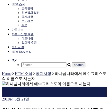
HTM 소식
교육일정
외부집회 일정
공지사항
보도자료
주보
간증나눔
파트너십 및 후원
파트너쉽
일회적 후원
오시는 길
HTM USA 소식
Home
HTM 소식
공지사항
하나님나라에서 예수그리스도
의 이름으로 사는자
공지사항
도서
2018년 6월 21일