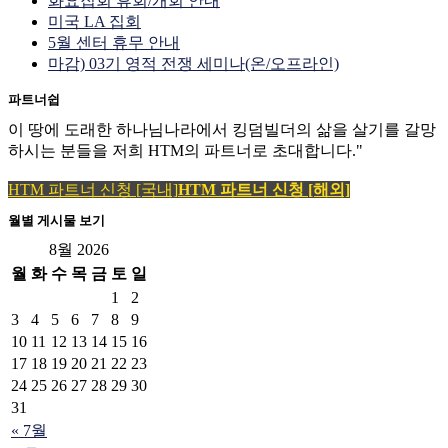
화요집회 휴회/개회 안내
미국 LA 집회
5월 센터 휴무 안내
마감) 03기 영적 전쟁 세미나(온/오프라인)
파트너쉽
이 땅에 도래한 하나님나라에서 킹덤빌더의 삶을 살기를 갈망
하시는 분들을 저희 HTM의 파트너로 초대합니다."
HTM 파트너 신청 [국내]
HTM 파트너 신청 [해외]
월별 게시물 보기
8월 2026
월
화
수
목
금
토
일
1
2
3
4
5
6
7
8
9
10
11
12
13
14
15
16
17
18
19
20
21
22
23
24
25
26
27
28
29
30
31
« 7월