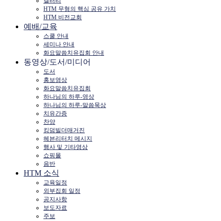
갤러리
HTM 무형의 핵심 공유 가치
HTM 비전교회
예배/교육
스쿨 안내
세미나 안내
화요말씀치유집회 안내
동영상/도서/미디어
도서
홍보영상
화요말씀치유집회
하나님의 하루-영상
하나님의 하루-말씀묵상
치유간증
찬양
킹덤빌더매거진
헤븐리터치 메시지
행사 및 기타영상
쇼핑몰
음반
HTM 소식
교육일정
외부집회 일정
공지사항
보도자료
주보