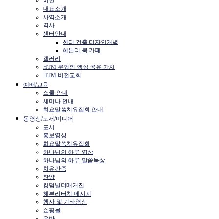
비전
대표소개
사역소개
역사
센터안내
센터 건축 디자인개념
헤븐리 북 카페
갤러리
HTM 무형의 핵심 공유 가치
HTM 비전교회
예배/교육
스쿨 안내
세미나 안내
화요말씀치유집회 안내
동영상/도서/미디어
도서
홍보영상
화요말씀치유집회
하나님의 하루-영상
하나님의 하루-말씀묵상
치유간증
찬양
킹덤빌더매거진
헤븐리터치 메시지
행사 및 기타영상
쇼핑몰
음반