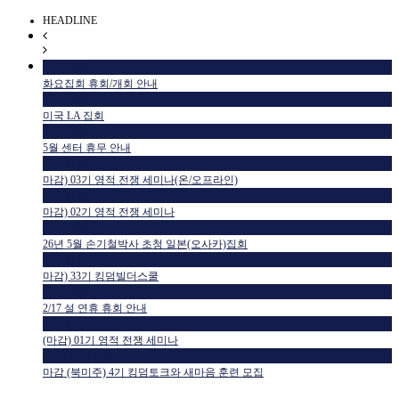
HEADLINE
공지사항
화요집회 휴회/개회 안내
공지사항
미국 LA 집회
공지사항
5월 센터 휴무 안내
교육일정
마감) 03기 영적 전쟁 세미나(온/오프라인)
교육일정
마감) 02기 영적 전쟁 세미나
공지사항
26년 5월 손기철박사 초청 일본(오사카)집회
교육일정
마감) 33기 킹덤빌더스쿨
공지사항
2/17 설 연휴 휴회 안내
교육일정
(마감) 01기 영적 전쟁 세미나
HTM USA 소식
마감 (북미주) 4기 킹덤토크와 새마음 훈련 모집