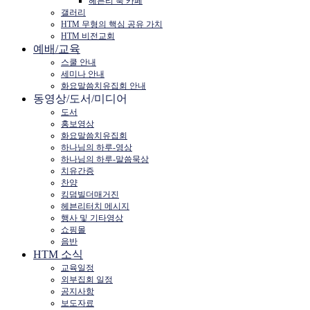
헤븐리 북 카페
갤러리
HTM 무형의 핵심 공유 가치
HTM 비전교회
예배/교육
스쿨 안내
세미나 안내
화요말씀치유집회 안내
동영상/도서/미디어
도서
홍보영상
화요말씀치유집회
하나님의 하루-영상
하나님의 하루-말씀묵상
치유간증
찬양
킹덤빌더매거진
헤븐리터치 메시지
행사 및 기타영상
쇼핑몰
음반
HTM 소식
교육일정
외부집회 일정
공지사항
보도자료