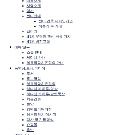
대표소개
사역소개
역사
센터안내
센터 건축 디자인개념
헤븐리 북 카페
갤러리
HTM 무형의 핵심 공유 가치
HTM 비전교회
예배/교육
스쿨 안내
세미나 안내
화요말씀치유집회 안내
동영상/도서/미디어
도서
홍보영상
화요말씀치유집회
하나님의 하루-영상
하나님의 하루-말씀묵상
치유간증
찬양
킹덤빌더매거진
헤븐리터치 메시지
행사 및 기타영상
쇼핑몰
음반