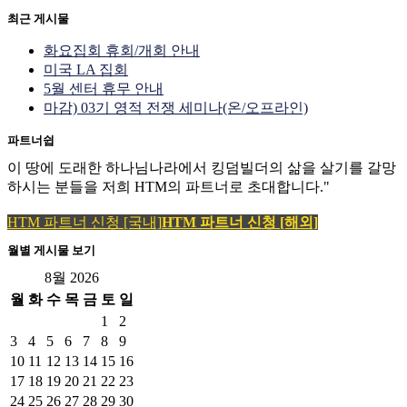
최근 게시물
화요집회 휴회/개회 안내
미국 LA 집회
5월 센터 휴무 안내
마감) 03기 영적 전쟁 세미나(온/오프라인)
파트너쉽
이 땅에 도래한 하나님나라에서 킹덤빌더의 삶을 살기를 갈망
하시는 분들을 저희 HTM의 파트너로 초대합니다."
HTM 파트너 신청 [국내]
HTM 파트너 신청 [해외]
월별 게시물 보기
8월 2026
월
화
수
목
금
토
일
1
2
3
4
5
6
7
8
9
10
11
12
13
14
15
16
17
18
19
20
21
22
23
24
25
26
27
28
29
30