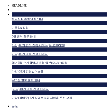
HEADLINE
공지사항
화요집회 휴회/개회 안내
공지사항
미국 LA 집회
공지사항
5월 센터 휴무 안내
교육일정
마감) 03기 영적 전쟁 세미나(온/오프라인)
교육일정
마감) 02기 영적 전쟁 세미나
공지사항
26년 5월 손기철박사 초청 일본(오사카)집회
교육일정
마감) 33기 킹덤빌더스쿨
공지사항
2/17 설 연휴 휴회 안내
교육일정
(마감) 01기 영적 전쟁 세미나
HTM USA 소식
마감 (북미주) 4기 킹덤토크와 새마음 훈련 모집
login