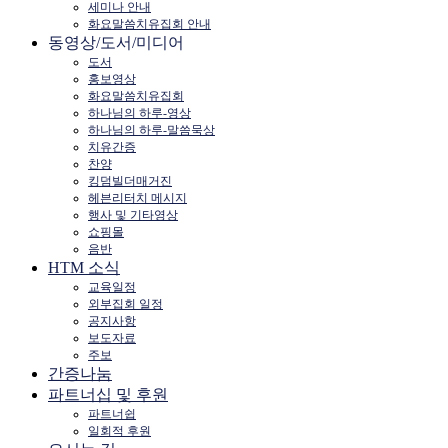
세미나 안내
화요말씀치유집회 안내
동영상/도서/미디어
도서
홍보영상
화요말씀치유집회
하나님의 하루-영상
하나님의 하루-말씀묵상
치유간증
찬양
킹덤빌더매거진
헤븐리터치 메시지
행사 및 기타영상
쇼핑몰
음반
HTM 소식
교육일정
외부집회 일정
공지사항
보도자료
주보
간증나눔
파트너십 및 후원
파트너쉽
일회적 후원