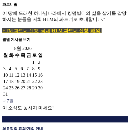
파트너쉽
이 땅에 도래한 하나님나라에서 킹덤빌더의 삶을 살기를 갈망
하시는 분들을 저희 HTM의 파트너로 초대합니다."
HTM 파트너 신청 [국내]
HTM 파트너 신청 [해외]
월별 게시물 보기
8월 2026
월
화
수
목
금
토
일
1
2
3
4
5
6
7
8
9
10
11
12
13
14
15
16
17
18
19
20
21
22
23
24
25
26
27
28
29
30
31
« 7월
이 소식도 놓치지 마세요!
공지사항
화요집회 휴회/개회 안내