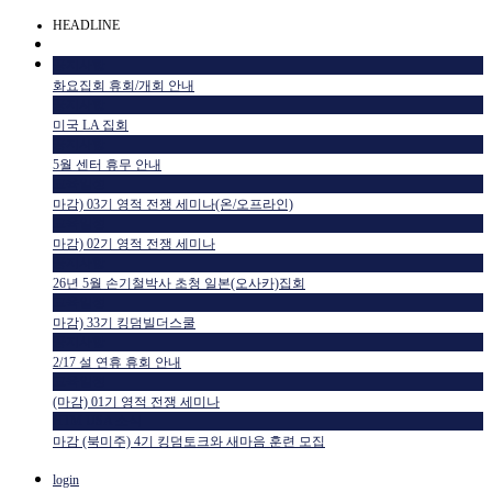
HEADLINE
공지사항
화요집회 휴회/개회 안내
공지사항
미국 LA 집회
공지사항
5월 센터 휴무 안내
교육일정
마감) 03기 영적 전쟁 세미나(온/오프라인)
교육일정
마감) 02기 영적 전쟁 세미나
공지사항
26년 5월 손기철박사 초청 일본(오사카)집회
교육일정
마감) 33기 킹덤빌더스쿨
공지사항
2/17 설 연휴 휴회 안내
교육일정
(마감) 01기 영적 전쟁 세미나
HTM USA 소식
마감 (북미주) 4기 킹덤토크와 새마음 훈련 모집
login