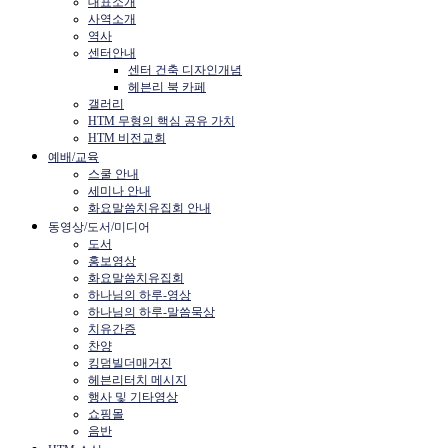
대표소개
사역소개
역사
센터안내
센터 건축 디자인개념
헤븐리 북 카페
갤러리
HTM 무형의 핵심 공유 가치
HTM 비전교회
예배/교육
스쿨 안내
세미나 안내
화요말씀치유집회 안내
동영상/도서/미디어
도서
홍보영상
화요말씀치유집회
하나님의 하루-영상
하나님의 하루-말씀묵상
치유간증
찬양
킹덤빌더매거진
헤븐리터치 메시지
행사 및 기타영상
쇼핑몰
음반