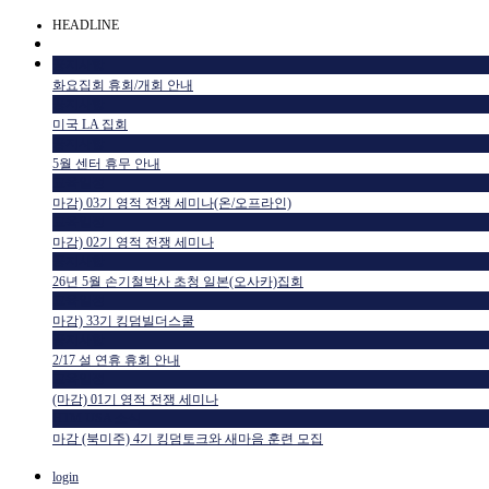
HEADLINE
공지사항
화요집회 휴회/개회 안내
공지사항
미국 LA 집회
공지사항
5월 센터 휴무 안내
교육일정
마감) 03기 영적 전쟁 세미나(온/오프라인)
교육일정
마감) 02기 영적 전쟁 세미나
공지사항
26년 5월 손기철박사 초청 일본(오사카)집회
교육일정
마감) 33기 킹덤빌더스쿨
공지사항
2/17 설 연휴 휴회 안내
교육일정
(마감) 01기 영적 전쟁 세미나
HTM USA 소식
마감 (북미주) 4기 킹덤토크와 새마음 훈련 모집
login