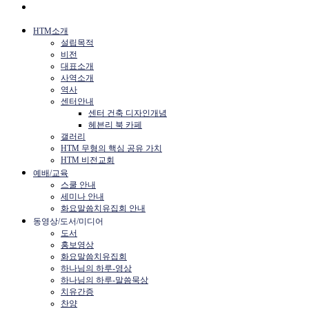
HTM소개
설립목적
비전
대표소개
사역소개
역사
센터안내
센터 건축 디자인개념
헤븐리 북 카페
갤러리
HTM 무형의 핵심 공유 가치
HTM 비전교회
예배/교육
스쿨 안내
세미나 안내
화요말씀치유집회 안내
동영상/도서/미디어
도서
홍보영상
화요말씀치유집회
하나님의 하루-영상
하나님의 하루-말씀묵상
치유간증
찬양