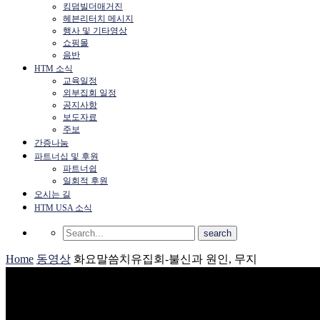
킹덤빌더매거진
헤븐리터치 메시지
행사 및 기타영상
쇼핑몰
음반
HTM 소식
교육일정
외부집회 일정
공지사항
보도자료
주보
간증나눔
파트너십 및 후원
파트너쉽
일회적 후원
오시는 길
HTM USA 소식
Home
동영상
화요말씀치유집회-불신과 원인, 무지